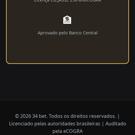
🏦
Aprovado pelo Banco Central
© 2026 34 bet. Todos os direitos reservados. |
Licenciado pelas autoridades brasileiras | Auditado
pela eCOGRA