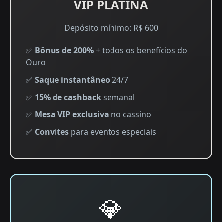
VIP PLATINA
Depósito mínimo: R$ 600
✅
Bônus de 200%
+ todos os benefícios do
Ouro
✅
Saque instantâneo
24/7
✅
15% de cashback
semanal
✅
Mesa VIP exclusiva
no cassino
✅
Convites
para eventos especiais
💎