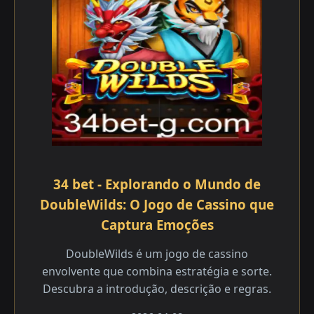
34 bet - Explorando o Mundo de
DoubleWilds: O Jogo de Cassino que
Captura Emoções
DoubleWilds é um jogo de cassino
envolvente que combina estratégia e sorte.
Descubra a introdução, descrição e regras.