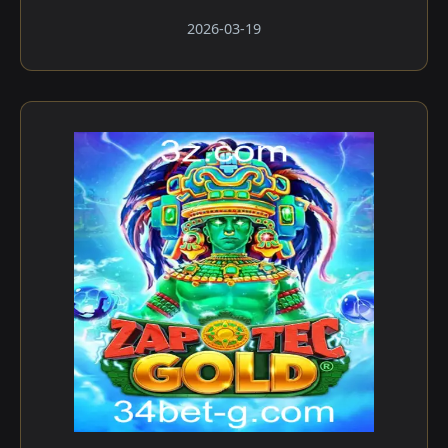
2026-03-19