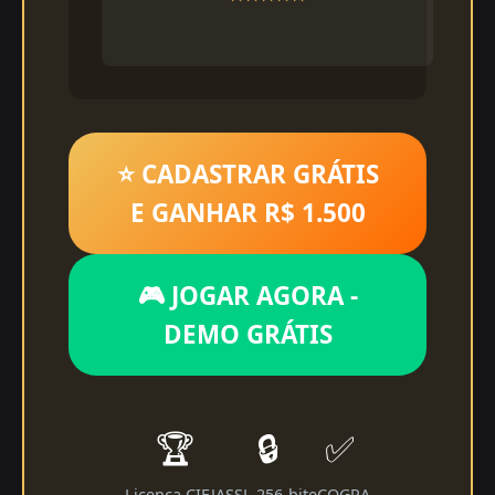
⭐ CADASTRAR GRÁTIS
E GANHAR R$ 1.500
🎮 JOGAR AGORA -
DEMO GRÁTIS
🏆
🔒
✅
Licença CIEJA
SSL 256-bit
eCOGRA