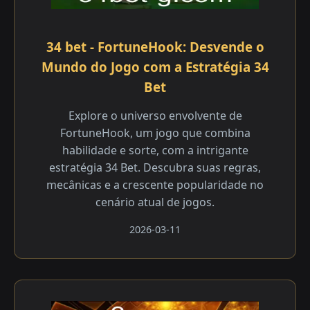
34 bet - FortuneHook: Desvende o
Mundo do Jogo com a Estratégia 34
Bet
Explore o universo envolvente de
FortuneHook, um jogo que combina
habilidade e sorte, com a intrigante
estratégia 34 Bet. Descubra suas regras,
mecânicas e a crescente popularidade no
cenário atual de jogos.
2026-03-11