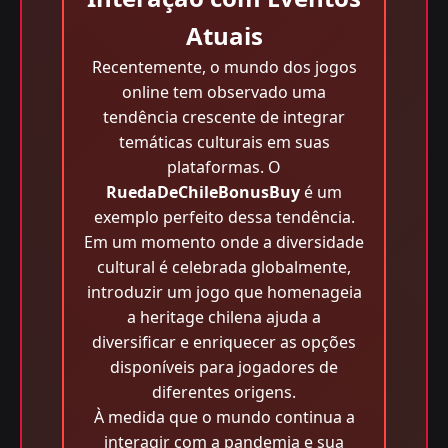
Atuais
Recentemente, o mundo dos jogos
online tem observado uma
tendência crescente de integrar
temáticas culturais em suas
plataformas. O
RuedaDeChileBonusBuy
é um
exemplo perfeito dessa tendência.
Em um momento onde a diversidade
cultural é celebrada globalmente,
introduzir um jogo que homenageia
a heritage chilena ajuda a
diversificar e enriquecer as opções
disponíveis para jogadores de
diferentes origens.
À medida que o mundo continua a
interagir com a pandemia e sua