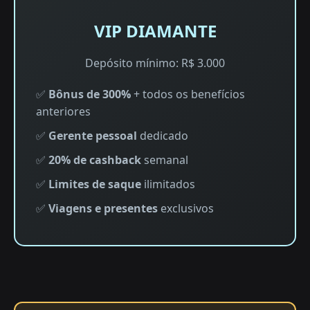
VIP DIAMANTE
Depósito mínimo: R$ 3.000
✅
Bônus de 300%
+ todos os benefícios
anteriores
✅
Gerente pessoal
dedicado
✅
20% de cashback
semanal
✅
Limites de saque
ilimitados
✅
Viagens e presentes
exclusivos