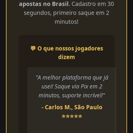
apostas no Brasil
. Cadastro em 30
segundos, primeiro saque em 2
minutos!
💬 O que nossos jogadores
dizem
"A melhor plataforma que já
usei! Saque via Pix em 2
minutos, suporte incrível!"
- Carlos M., São Paulo
⭐⭐⭐⭐⭐