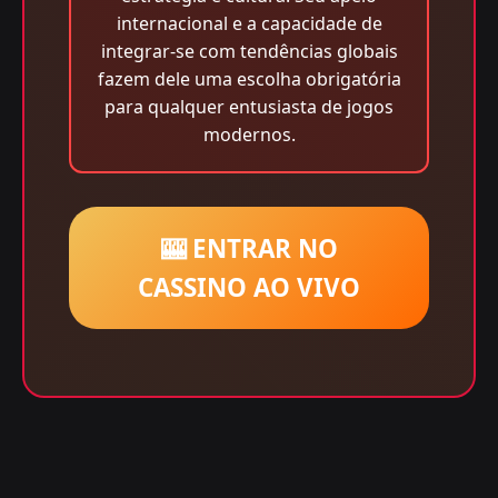
internacional e a capacidade de
integrar-se com tendências globais
fazem dele uma escolha obrigatória
para qualquer entusiasta de jogos
modernos.
🎰 ENTRAR NO
CASSINO AO VIVO