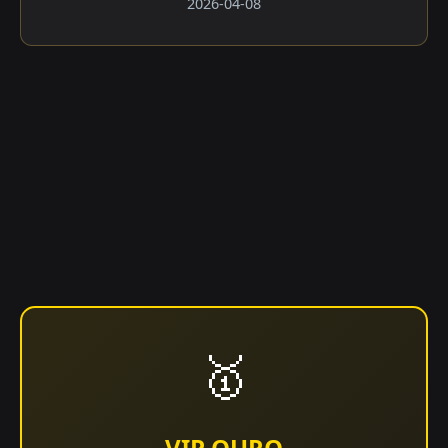
2026-04-08
🥇
VIP OURO