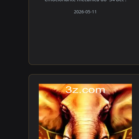
2026-05-11