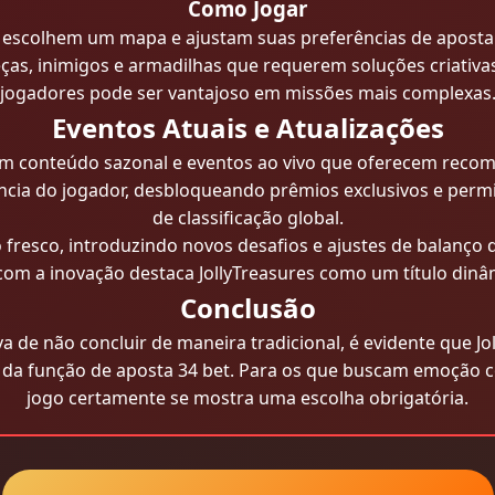
Como Jogar
s escolhem um mapa e ajustam suas preferências de aposta
s, inimigos e armadilhas que requerem soluções criativa
jogadores pode ser vantajoso em missões mais complexas
Eventos Atuais e Atualizações
om conteúdo sazonal e eventos ao vivo que oferecem recom
ncia do jogador, desbloqueando prêmios exclusivos e permit
de classificação global.
 fresco, introduzindo novos desafios e ajustes de balanço 
m a inovação destaca JollyTreasures como um título dinâm
Conclusão
a de não concluir de maneira tradicional, é evidente que J
 da função de aposta 34 bet. Para os que buscam emoção co
jogo certamente se mostra uma escolha obrigatória.