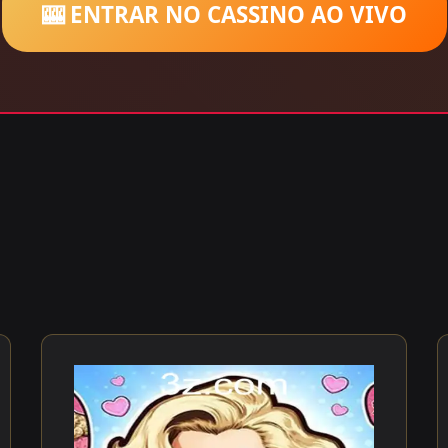
🎰 ENTRAR NO CASSINO AO VIVO