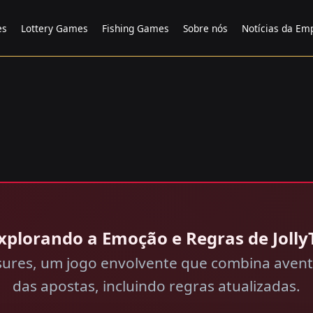
es
Lottery Games
Fishing Games
Sobre nós
Notícias da Em
Explorando a Emoção e Regras de Joll
sures, um jogo envolvente que combina aven
das apostas, incluindo regras atualizadas.