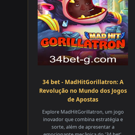
34 bet - MadHitGorillatron: A
Revolução no Mundo dos Jogos
de Apostas
Explore MadHitGorillatron, um jogo
inovador que combina estratégia e
sorte, além de apresentar a
emocionante mecânica do '34 bet'.