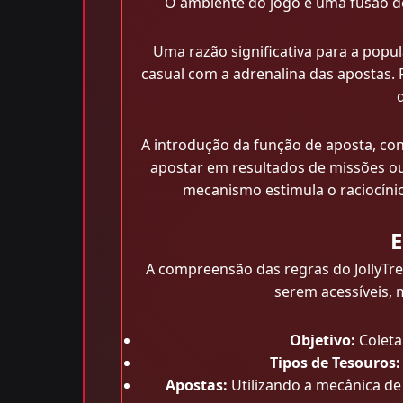
O ambiente do jogo é uma fusão de 
Uma razão significativa para a popu
casual com a adrenalina das apostas.
A introdução da função de aposta, c
apostar em resultados de missões ou
mecanismo estimula o raciocíni
E
A compreensão das regras do JollyTre
serem acessíveis,
Objetivo:
Coleta
Tipos de Tesouros:
Apostas:
Utilizando a mecânica de