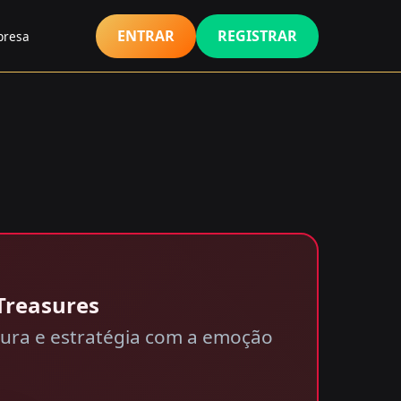
ENTRAR
REGISTRAR
presa
yTreasures
tura e estratégia com a emoção