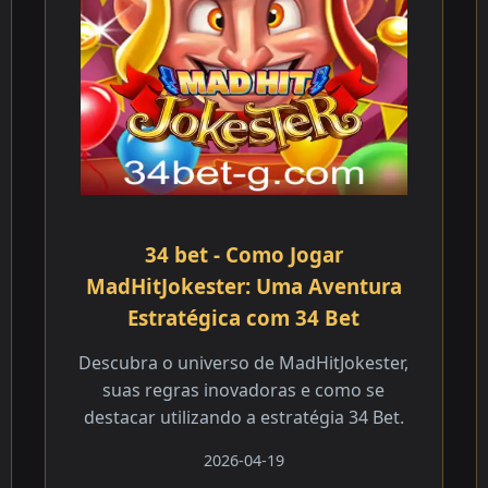
34 bet - Como Jogar
MadHitJokester: Uma Aventura
Estratégica com 34 Bet
Descubra o universo de MadHitJokester,
suas regras inovadoras e como se
destacar utilizando a estratégia 34 Bet.
2026-04-19