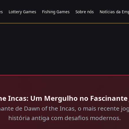
es
Lottery Games
Fishing Games
Sobre nós
Notícias da Em
the Incas: Um Mergulho no Fascinante 
te de Dawn of the Incas, o mais recente jog
história antiga com desafios modernos.