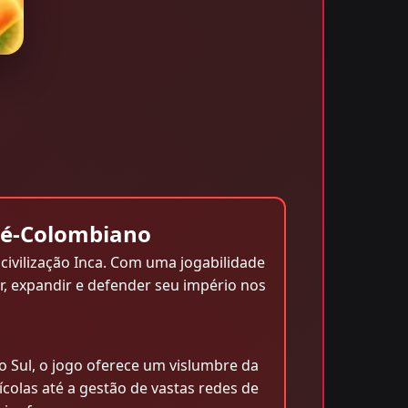
ré-Colombiano
civilização Inca. Com uma jogabilidade
r, expandir e defender seu império nos
 Sul, o jogo oferece um vislumbre da
ícolas até a gestão de vastas redes de