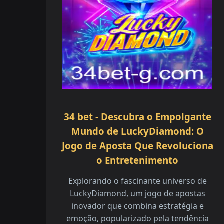
34 bet - Descubra o Empolgante
Mundo de LuckyDiamond: O
Jogo de Aposta Que Revoluciona
o Entretenimento
Explorando o fascinante universo de
LuckyDiamond, um jogo de apostas
inovador que combina estratégia e
emoção, popularizado pela tendência