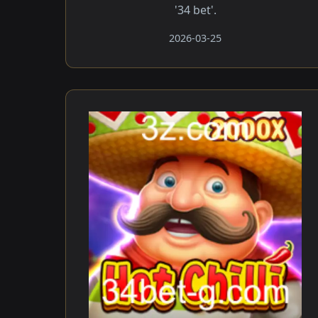
'34 bet'.
2026-03-25