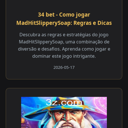
34 bet - Como jogar
MadHitSlipperySoap: Regras e Dicas
Descubra as regras e estratégias do jogo
MadHitSlipperySoap, uma combinação de
diversão e desafios. Aprenda como jogar e
dominar este jogo intrigante.
2026-05-17