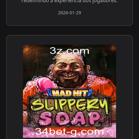
redefinindo a experiência dos jogadores.
2026-01-29