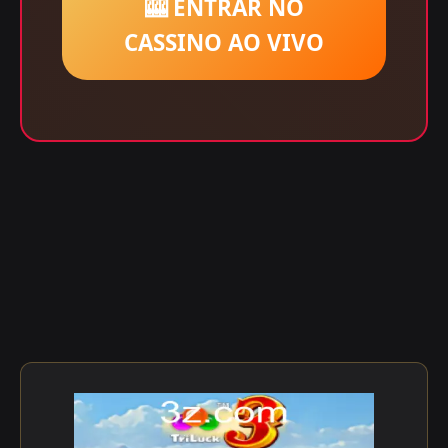
🎰 ENTRAR NO
CASSINO AO VIVO