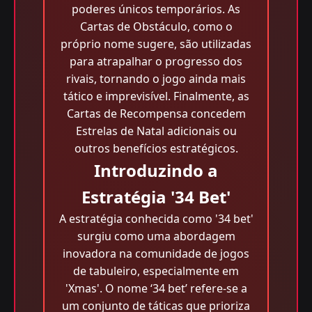
poderes únicos temporários. As
Cartas de Obstáculo, como o
próprio nome sugere, são utilizadas
para atrapalhar o progresso dos
rivais, tornando o jogo ainda mais
tático e imprevisível. Finalmente, as
Cartas de Recompensa concedem
Estrelas de Natal adicionais ou
outros benefícios estratégicos.
Introduzindo a
Estratégia '34 Bet'
A estratégia conhecida como '34 bet'
surgiu como uma abordagem
inovadora na comunidade de jogos
de tabuleiro, especialmente em
'Xmas'. O nome ‘34 bet’ refere-se a
um conjunto de táticas que prioriza