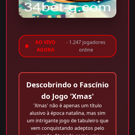
AO VIVO
- 1.247 jogadores
AGORA
online
Descobrindo o Fascínio
do Jogo 'Xmas'
'Xmas' não é apenas um título
alusivo à época natalina, mas sim
um intrigante jogo de tabuleiro que
vem conquistando adeptos pelo