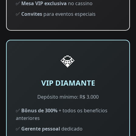
✅
Mesa VIP exclusiva
no cassino
✅
Convites
para eventos especiais
💎
VIP DIAMANTE
Depósito mínimo: R$ 3.000
✅
Bônus de 300%
+ todos os benefícios
anteriores
✅
Gerente pessoal
dedicado