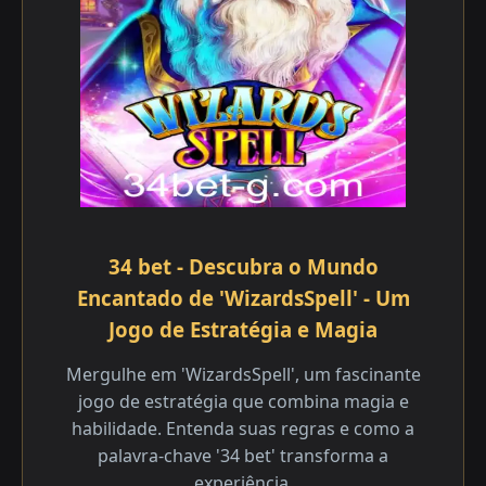
34 bet - Descubra o Mundo
Encantado de 'WizardsSpell' - Um
Jogo de Estratégia e Magia
Mergulhe em 'WizardsSpell', um fascinante
jogo de estratégia que combina magia e
habilidade. Entenda suas regras e como a
palavra-chave '34 bet' transforma a
experiência.