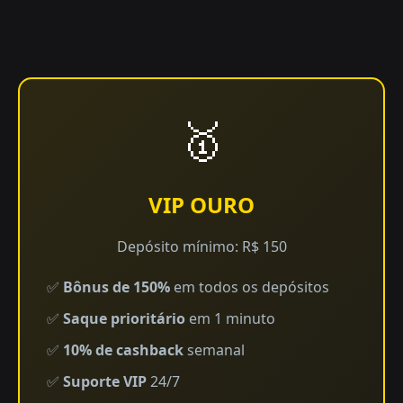
🥇
VIP OURO
Depósito mínimo: R$ 150
✅
Bônus de 150%
em todos os depósitos
✅
Saque prioritário
em 1 minuto
✅
10% de cashback
semanal
✅
Suporte VIP
24/7