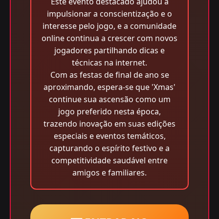
Este evento destacado ajudou a
impulsionar a conscientização e o
interesse pelo jogo, e a comunidade
online continua a crescer com novos
jogadores partilhando dicas e
técnicas na internet.
Com as festas de final de ano se
aproximando, espera-se que 'Xmas'
continue sua ascensão como um
jogo preferido nesta época,
trazendo inovação em suas edições
especiais e eventos temáticos,
capturando o espírito festivo e a
competitividade saudável entre
amigos e familiares.