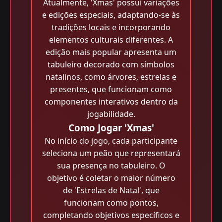
Atualmente, 'Xmas' possui variações
e edições especiais, adaptando-se às
tradições locais e incorporando
elementos culturais diferentes. A
edição mais popular apresenta um
tabuleiro decorado com símbolos
natalinos, como árvores, estrelas e
presentes, que funcionam como
componentes interativos dentro da
jogabilidade.
Como Jogar 'Xmas'
No início do jogo, cada participante
seleciona um peão que representará
sua presença no tabuleiro. O
objetivo é coletar o maior número
de 'Estrelas de Natal', que
funcionam como pontos,
completando objetivos específicos e