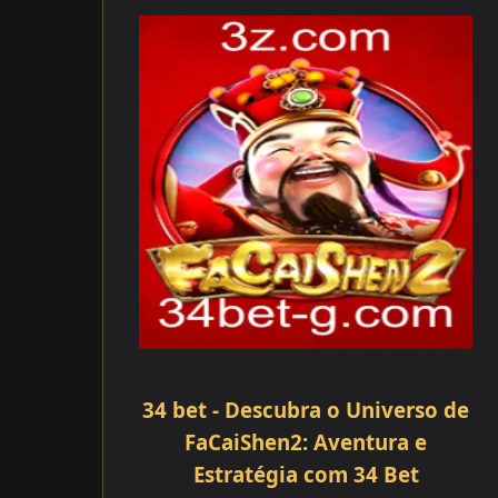
34 bet - Descubra o Universo de
FaCaiShen2: Aventura e
Estratégia com 34 Bet