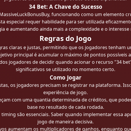
34 Bet: A Chave do Sucesso
 MassiveLuckBonusBuy, funcionando como um elemento cru
ta especial requer habilidade para ser utilizada eficazme
gia e aumentando ainda mais a complexidade e o interesse 
Regras do Jogo
as claras e justas, permitindo que os jogadores tenham 
bjetivo principal é acumular o máximo de pontos possíveis a
e dos jogadores de decidir quando acionar o recurso "34 be
significativos se utilizado no momento certo.
Como Jogar
stas, os jogadores precisam se registrar na plataforma. Iss
experiência de jogo.
çam com uma quantia determinada de créditos, que pode
base no resultado de cada rodada.
o timing são essenciais. Saber quando implementar essa ap
jogo de maneira decisiva.
ivos aumentam os multiplicadores de ganhos, enquanto q