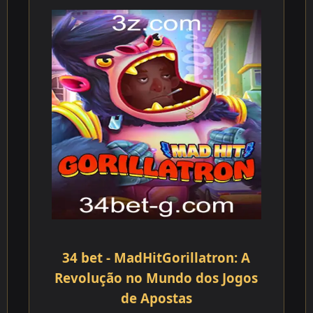
34 bet - MadHitGorillatron: A
Revolução no Mundo dos Jogos
de Apostas