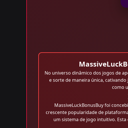
MassiveLuckBo
No universo dinâmico dos jogos de ap
e sorte de maneira única, cativand
como um
MassiveLuckBonusBuy foi concebi
crescente popularidade de plataforma
um sistema de jogo intuitivo. Est