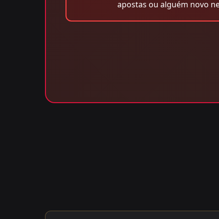
apostas ou alguém novo nes