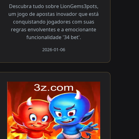
Descubra tudo sobre LionGems3pots,
um jogo de apostas inovador que está
conquistando jogadores com suas
regras envolventes e a emocionante
funcionalidade '34 bet'.
2026-01-06