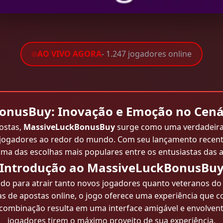
AO VIVO AGORA
- 1.247 jogadores online
nusBuy: Inovação e Emoção no Cená
ostas,
MassiveLuckBonusBuy
surge como uma verdadeira 
o jogadores ao redor do mundo. Com seu lançamento recent
a das escolhas mais populares entre os entusiastas das a
Introdução ao MassiveLuckBonusBu
do para atrair tanto novos jogadores quanto veteranos do
s de apostas online, o jogo oferece uma experiência que c
a combinação resulta em uma interface amigável e envolvent
jogadores tirem o máximo proveito de sua experiência.