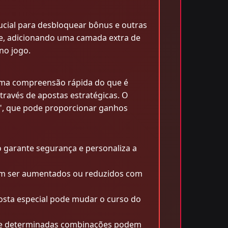
cial para desbloquear bônus e outras
nte, adicionando uma camada extra de
no jogo.
uma compreensão rápida do que é
través de apostas estratégicas. O
t", que pode proporcionar ganhos
o garante segurança e personaliza a
m ser aumentados ou reduzidos com
osta especial pode mudar o curso do
ue determinadas combinações podem