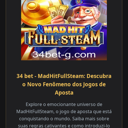
34 bet - MadHitFullSteam: Descubra
o Novo Fenômeno dos Jogos de
Aposta
Explore o emocionante universo de
MadHitFullSteam, o jogo de aposta que está
conquistando o mundo. Saiba mais sobre
suas regras cativantes e como introduzi-lo