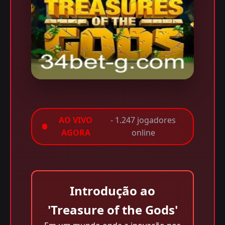
AO VIVO
- 1.247 jogadores
AGORA
online
Introdução ao
'Treasure of the Gods'