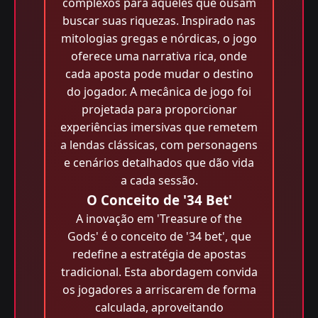
complexos para aqueles que ousam
buscar suas riquezas. Inspirado nas
mitologias gregas e nórdicas, o jogo
oferece uma narrativa rica, onde
cada aposta pode mudar o destino
do jogador. A mecânica de jogo foi
projetada para proporcionar
experiências imersivas que remetem
a lendas clássicas, com personagens
e cenários detalhados que dão vida
a cada sessão.
O Conceito de '34 Bet'
A inovação em 'Treasure of the
Gods' é o conceito de '34 bet', que
redefine a estratégia de apostas
tradicional. Esta abordagem convida
os jogadores a arriscarem de forma
calculada, aproveitando