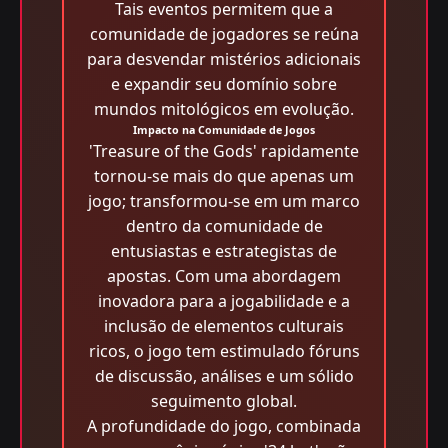
Tais eventos permitem que a
comunidade de jogadores se reúna
para desvendar mistérios adicionais
e expandir seu domínio sobre
mundos mitológicos em evolução.
Impacto na Comunidade de Jogos
'Treasure of the Gods' rapidamente
tornou-se mais do que apenas um
jogo; transformou-se em um marco
dentro da comunidade de
entusiastas e estrategistas de
apostas. Com uma abordagem
inovadora para a jogabilidade e a
inclusão de elementos culturais
ricos, o jogo tem estimulado fóruns
de discussão, análises e um sólido
seguimento global.
A profundidade do jogo, combinada