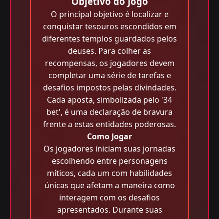
Objetivo do Jogo
O principal objetivo é localizar e
conquistar tesouros escondidos em
diferentes templos guardados pelos
deuses. Para colher as
recompensas, os jogadores devem
completar uma série de tarefas e
desafios impostos pelas divindades.
Cada aposta, simbolizada pelo '34
bet', é uma declaração de bravura
frente a estas entidades poderosas.
Como Jogar
Os jogadores iniciam suas jornadas
escolhendo entre personagens
míticos, cada um com habilidades
únicas que afetam a maneira como
interagem com os desafios
apresentados. Durante suas