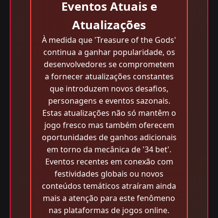
Eventos Atuais e
Atualizações
À medida que 'Treasure of the Gods'
continua a ganhar popularidade, os
desenvolvedores se comprometem
a fornecer atualizações constantes
que introduzem novos desafios,
personagens e eventos sazonais.
Estas atualizações não só mantêm o
jogo fresco mas também oferecem
oportunidades de ganhos adicionais
em torno da mecânica de '34 bet'.
Eventos recentes em conexão com
festividades globais ou novos
conteúdos temáticos atraíram ainda
mais a atenção para este fenômeno
nas plataformas de jogos online.