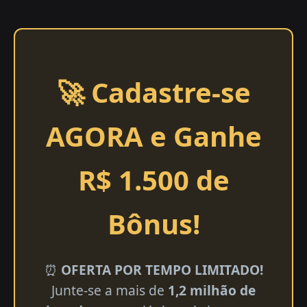
🚀 Cadastre-se
AGORA e Ganhe
R$ 1.500 de
Bônus!
⏰
OFERTA POR TEMPO LIMITADO!
Junte-se a mais de
1,2 milhão de