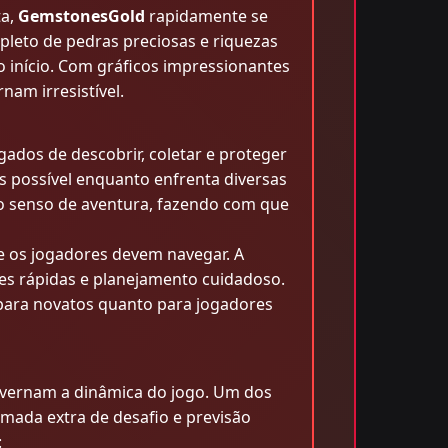
ta,
GemstonesGold
rapidamente se
epleto de pedras preciosas e riquezas
 início. Com gráficos impressionantes
nam irresistível.
ados de descobrir, coletar e proteger
as possível enquanto enfrenta diversas
 o senso de aventura, fazendo com que
ue os jogadores devem navegar. A
es rápidas e planejamento cuidadoso.
 para novatos quanto para jogadores
vernam a dinâmica do jogo. Um dos
mada extra de desafio e previsão
: