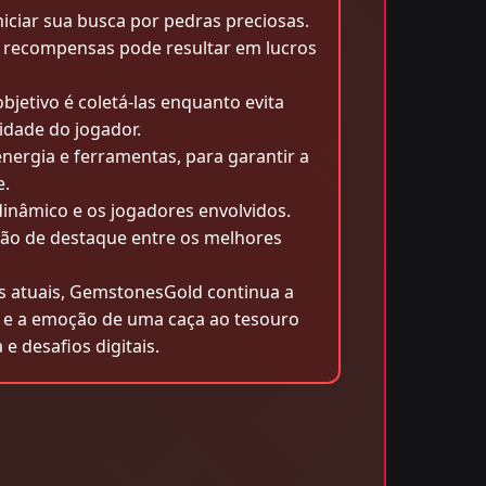
iciar sua busca por pedras preciosas.
 e recompensas pode resultar em lucros
bjetivo é coletá-las enquanto evita
idade do jogador.
ergia e ferramentas, para garantir a
e.
dinâmico e os jogadores envolvidos.
ão de destaque entre os melhores
s atuais, GemstonesGold continua a
e e a emoção de uma caça ao tesouro
e desafios digitais.