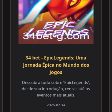
34 bet - EpicLegends: Uma
Jornada Épica no Mundo dos
Jogos
Descubra tudo sobre 'EpicLegends',
desde sua introdução, regras até os
eventos mais atuais.
2026-02-14