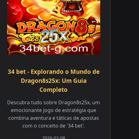
34 bet - Explorando o Mundo de
Dragon8s25x: Um Guia
Completo
Descubra tudo sobre Dragon8s25x, um
emocionante jogo de estratégia que
combina aventura e táticas de apostas
com o conceito de '34 bet'.
2026-02-08