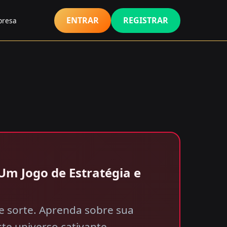
ENTRAR
REGISTRAR
presa
Um Jogo de Estratégia e
 sorte. Aprenda sobre sua
te universo cativante.