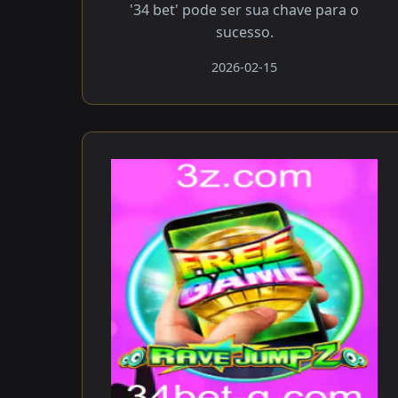
'34 bet' pode ser sua chave para o
sucesso.
2026-02-15