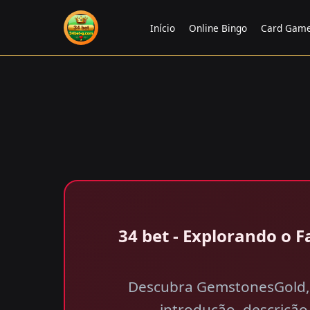
Início
Online Bingo
Card Gam
34 bet - Explorando o 
Descubra GemstonesGold, 
introdução, descrição