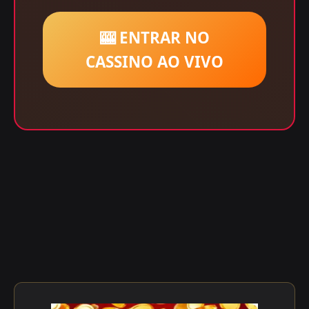
🎰 ENTRAR NO
CASSINO AO VIVO