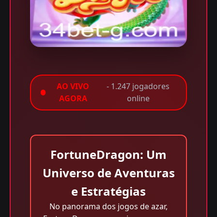
AO VIVO
- 1.247 jogadores
AGORA
online
FortuneDragon: Um
Universo de Aventuras
e Estratégias
No panorama dos jogos de azar,