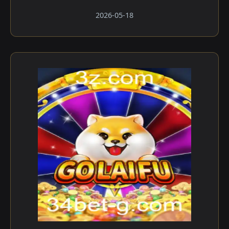
2026-05-18