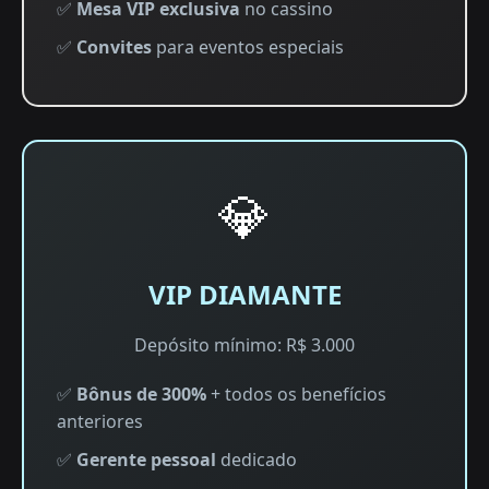
✅
Mesa VIP exclusiva
no cassino
✅
Convites
para eventos especiais
💎
VIP DIAMANTE
Depósito mínimo: R$ 3.000
✅
Bônus de 300%
+ todos os benefícios
anteriores
✅
Gerente pessoal
dedicado