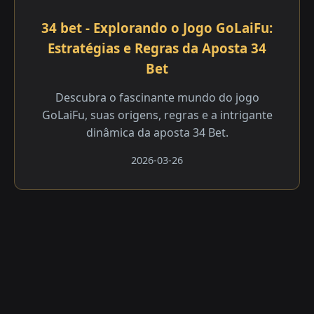
34 bet - Explorando o Jogo GoLaiFu:
Estratégias e Regras da Aposta 34
Bet
Descubra o fascinante mundo do jogo
GoLaiFu, suas origens, regras e a intrigante
dinâmica da aposta 34 Bet.
2026-03-26