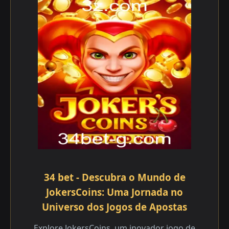
34 bet - Descubra o Mundo de
JokersCoins: Uma Jornada no
Universo dos Jogos de Apostas
Explore JokersCoins, um inovador jogo de