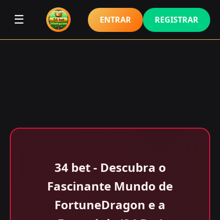
☰
ENTRAR
REGISTRAR
34 bet - Descubra o
Fascinante Mundo de
FortuneDragon e a