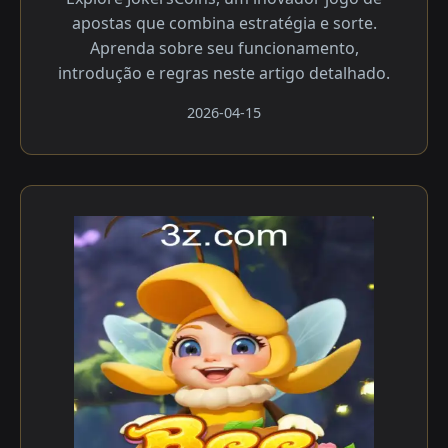
apostas que combina estratégia e sorte.
Aprenda sobre seu funcionamento,
introdução e regras neste artigo detalhado.
2026-04-15