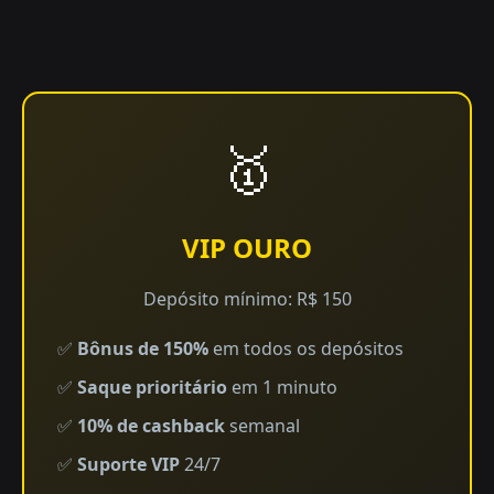
🥇
VIP OURO
Depósito mínimo: R$ 150
✅
Bônus de 150%
em todos os depósitos
✅
Saque prioritário
em 1 minuto
✅
10% de cashback
semanal
✅
Suporte VIP
24/7