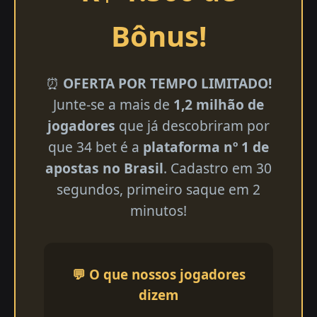
Bônus!
⏰
OFERTA POR TEMPO LIMITADO!
Junte-se a mais de
1,2 milhão de
jogadores
que já descobriram por
que 34 bet é a
plataforma nº 1 de
apostas no Brasil
. Cadastro em 30
segundos, primeiro saque em 2
minutos!
💬 O que nossos jogadores
dizem