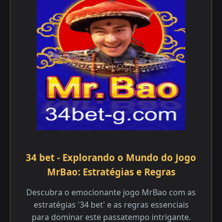
34 bet - Explorando o Mundo do Jogo
MrBao: Estratégias e Regras
Descubra o emocionante jogo MrBao com as
estratégias '34 bet' e as regras essenciais
para dominar este passatempo intrigante.