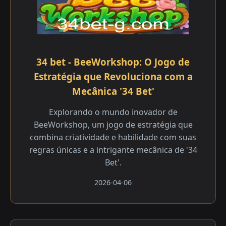
34 bet - BeeWorkshop: O Jogo de
Estratégia que Revoluciona com a
Mecânica '34 Bet'
Explorando o mundo inovador de
BeeWorkshop, um jogo de estratégia que
combina criatividade e habilidade com suas
regras únicas e a intrigante mecânica de '34
Bet'.
2026-04-06