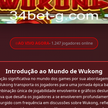
AO VIVO AGORA
- 1.247 jogadores online
Introdução ao Mundo de Wukong
ão significativa no mundo dos games por sua abordagem i
, Wukong transporta os jogadores para uma jornada épica 
inação única de jogabilidade envolvente e gráficos des
iva que desafia os jogadores a se envolverem profundamen
surgido com frequência em discussões sobre Wukong, refl