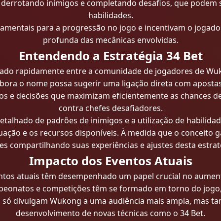
derrotando inimigos e completando desafios, que podem 
habilidades.
damentais para a progressão no jogo e incentivam o joga
profunda das mecânicas envolvidas.
Entendendo a Estratégia 34 Bet
agado rapidamente entre a comunidade de jogadores de Wuk
bora o nome possa sugerir uma ligação direta com apostas,
s e decisões que maximizam eficientemente as chances d
contra chefes desafiadores.
talhado de padrões de inimigos e a utilização de habilid
uação e os recursos disponíveis. À medida que o conceito
s compartilhando suas experiências e ajustes desta estrat
Impacto dos Eventos Atuais
entos atuais têm desempenhado um papel crucial no aument
peonatos e competições têm se formado em torno do jogo, 
ão só divulgam Wukong a uma audiência mais ampla, mas t
desenvolvimento de novas técnicas como o 34 Bet.