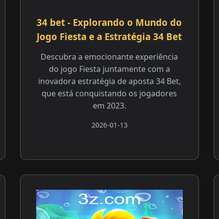
34 bet - Explorando o Mundo do
Jogo Fiesta e a Estratégia 34 Bet
Descubra a emocionante experiência
do jogo Fiesta juntamente com a
inovadora estratégia de aposta 34 Bet,
que está conquistando os jogadores
em 2023.
2026-01-13