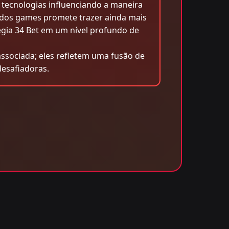
tecnologias influenciando a maneira
dos games promete trazer ainda mais
égia 34 Bet em um nível profundo de
ssociada; eles refletem uma fusão de
desafiadoras.