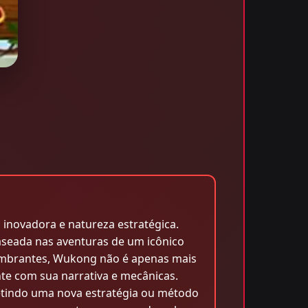
novadora e natureza estratégica.
baseada nas aventuras de um icônico
lumbrantes, Wukong não é apenas mais
te com sua narrativa e mecânicas.
etindo uma nova estratégia ou método