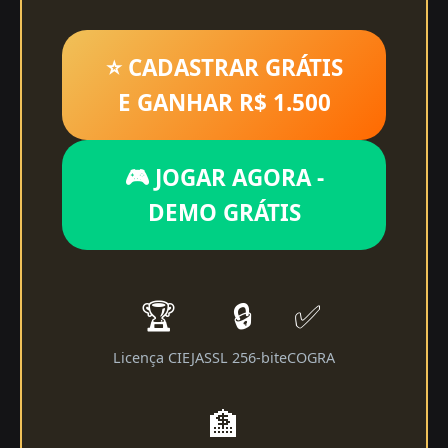
⭐ CADASTRAR GRÁTIS
E GANHAR R$ 1.500
🎮 JOGAR AGORA -
DEMO GRÁTIS
🏆
🔒
✅
Licença CIEJA
SSL 256-bit
eCOGRA
🏦