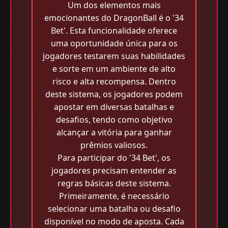
Um dos elementos mais
emocionantes do DragonBall é o '34
Bet'. Esta funcionalidade oferece
uma oportunidade única para os
jogadores testarem suas habilidades
e sorte em um ambiente de alto
risco e alta recompensa. Dentro
deste sistema, os jogadores podem
apostar em diversas batalhas e
desafios, tendo como objetivo
alcançar a vitória para ganhar
prêmios valiosos.
Para participar do '34 Bet', os
jogadores precisam entender as
regras básicas deste sistema.
Primeiramente, é necessário
selecionar uma batalha ou desafio
disponível no modo de aposta. Cada