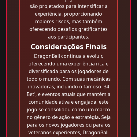
são projetados para intensificar a
experiência, proporcionando
maiores riscos, mas também
oferecendo desafios gratificantes
aos participantes.
Considerações Finais
DragonBall continua a evoluir,
oferecendo uma experiência rica e
diversificada para os jogadores de
todo o mundo. Com suas mecânicas
inovadoras, incluindo o famoso '34
Bet', e eventos atuais que mantém a
comunidade ativa e engajada, este
jogo se consolidou como um marco
no gênero de ação e estratégia. Seja
para os novos jogadores ou para os
veteranos experientes, DragonBall