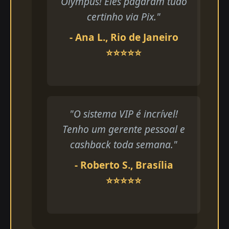
Olympus! Eles pagaram tudo
certinho via Pix."
- Ana L., Rio de Janeiro
⭐⭐⭐⭐⭐
"O sistema VIP é incrível!
Tenho um gerente pessoal e
cashback toda semana."
- Roberto S., Brasília
⭐⭐⭐⭐⭐