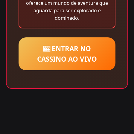
oferece um mundo de aventura que
aguarda para ser explorado e
dominado.
🎰 ENTRAR NO
CASSINO AO VIVO