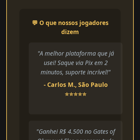
💬 O que nossos jogadores
dizem
"A melhor plataforma que já
usei! Saque via Pix em 2
minutos, suporte incrível!"
- Carlos M., São Paulo
⭐⭐⭐⭐⭐
"Ganhei R$ 4.500 no Gates of