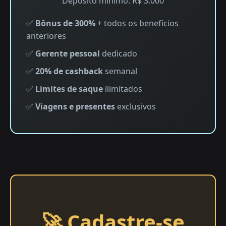
Depósito mínimo: R$ 3.000
✅
Bônus de 300%
+ todos os benefícios
anteriores
✅
Gerente pessoal
dedicado
✅
20% de cashback
semanal
✅
Limites de saque
ilimitados
✅
Viagens e presentes
exclusivos
🚀 Cadastre-se