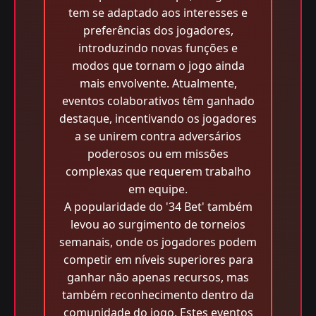
tem se adaptado aos interesses e
preferências dos jogadores,
introduzindo novas funções e
modos que tornam o jogo ainda
mais envolvente. Atualmente,
eventos colaborativos têm ganhado
destaque, incentivando os jogadores
a se unirem contra adversários
poderosos ou em missões
complexas que requerem trabalho
em equipe.
A popularidade do '34 Bet' também
levou ao surgimento de torneios
semanais, onde os jogadores podem
competir em níveis superiores para
ganhar não apenas recursos, mas
também reconhecimento dentro da
comunidade do jogo. Estes eventos