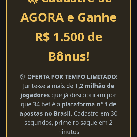
AGORA e Ganhe
R$ 1.500 de
Bônus!
⏰
OFERTA POR TEMPO LIMITADO!
Junte-se a mais de
1,2 milhão de
jogadores
que já descobriram por
que 34 bet é a
plataforma nº 1 de
apostas no Brasil
. Cadastro em 30
segundos, primeiro saque em 2
minutos!