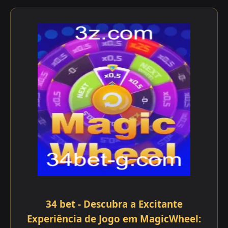
34 bet - Descubra a Excitante
Experiência de Jogo em MagicWheel: