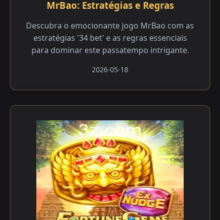
MrBao: Estratégias e Regras
Descubra o emocionante jogo MrBao com as
estratégias '34 bet' e as regras essenciais
para dominar este passatempo intrigante.
2026-05-18