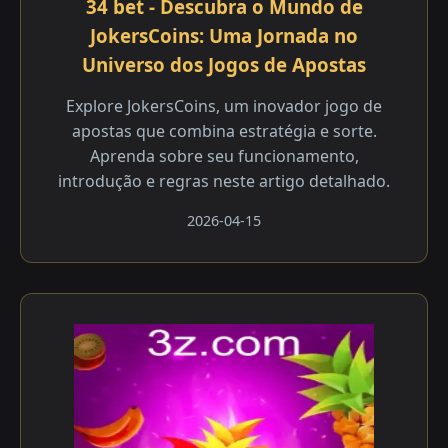
34 bet - Descubra o Mundo de
JokersCoins: Uma Jornada no
Universo dos Jogos de Apostas
Explore JokersCoins, um inovador jogo de
apostas que combina estratégia e sorte.
Aprenda sobre seu funcionamento,
introdução e regras neste artigo detalhado.
2026-04-15