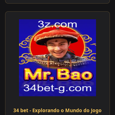
34 bet - Explorando o Mundo do Jogo