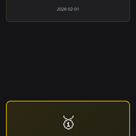
2026-02-01
🥇