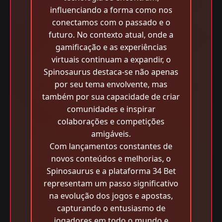
influenciando a forma como nos
conectamos com o passado e o
futuro. No contexto atual, onde a
gamificação e as experiências
virtuais continuam a expandir, o
Spinosaurus destaca-se não apenas
por seu tema envolvente, mas
também por sua capacidade de criar
comunidades e inspirar
colaborações e competições
amigáveis.
Com lançamentos constantes de
novos conteúdos e melhorias, o
Spinosaurus e a plataforma 34 Bet
representam um passo significativo
na evolução dos jogos e apostas,
capturando o entusiasmo de
jogadores em todo o mundo e