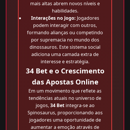
mais altas abrem novos níveis e
habilidades.
Interações no Jogo:
Jogadores
podem interagir com outros,
formando alianças ou competindo
por supremacia no mundo dos
dinossauros. Este sistema social
adiciona uma camada extra de
interesse e estratégia.
34 Bet e o Crescimento
das Apostas Online
Em um movimento que reflete as
tendências atuais no universo de
jogos,
34 Bet
integra-se ao
Spinosaurus, proporcionando aos
jogadores uma oportunidade de
aumentar a emoção através de