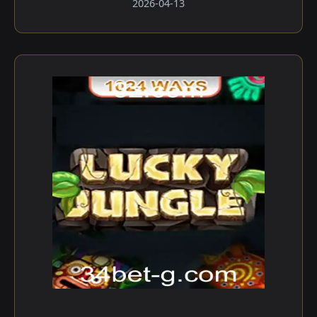
2026-04-13