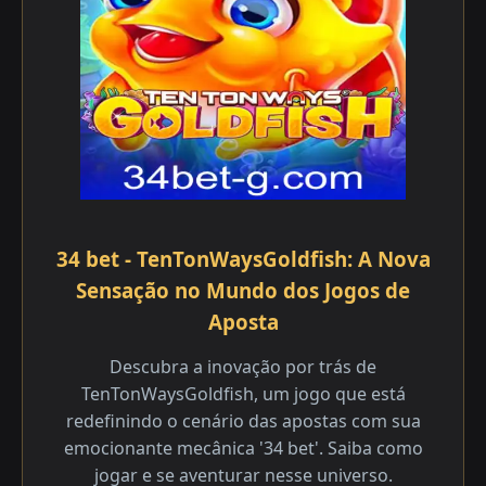
34 bet - TenTonWaysGoldfish: A Nova
Sensação no Mundo dos Jogos de
Aposta
Descubra a inovação por trás de
TenTonWaysGoldfish, um jogo que está
redefinindo o cenário das apostas com sua
emocionante mecânica '34 bet'. Saiba como
jogar e se aventurar nesse universo.