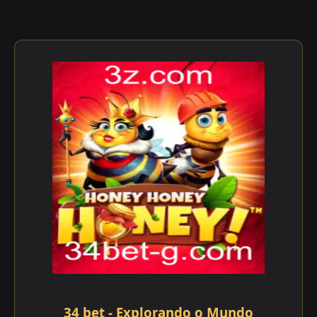
34 bet - Explorando o Mundo