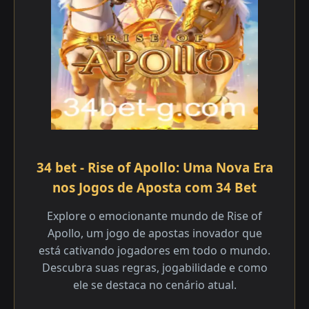
34 bet - Rise of Apollo: Uma Nova Era
nos Jogos de Aposta com 34 Bet
Explore o emocionante mundo de Rise of
Apollo, um jogo de apostas inovador que
está cativando jogadores em todo o mundo.
Descubra suas regras, jogabilidade e como
ele se destaca no cenário atual.