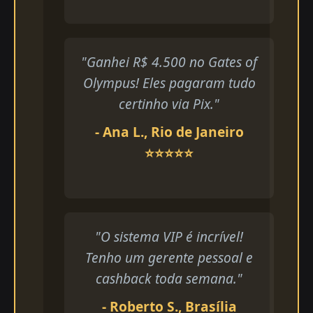
"Ganhei R$ 4.500 no Gates of
Olympus! Eles pagaram tudo
certinho via Pix."
- Ana L., Rio de Janeiro
⭐⭐⭐⭐⭐
"O sistema VIP é incrível!
Tenho um gerente pessoal e
cashback toda semana."
- Roberto S., Brasília