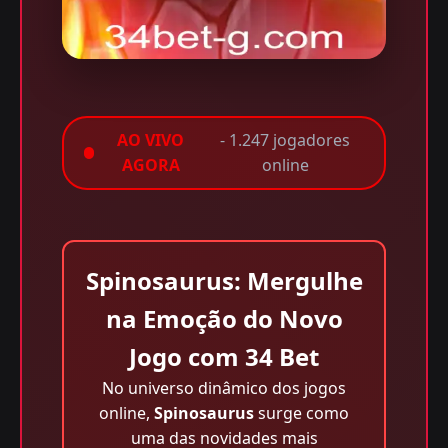
AO VIVO
- 1.247 jogadores
AGORA
online
Spinosaurus: Mergulhe
na Emoção do Novo
Jogo com 34 Bet
No universo dinâmico dos jogos
online,
Spinosaurus
surge como
uma das novidades mais