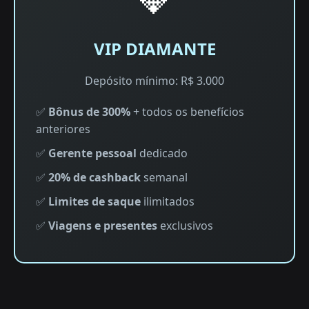
VIP DIAMANTE
Depósito mínimo: R$ 3.000
✅
Bônus de 300%
+ todos os benefícios
anteriores
✅
Gerente pessoal
dedicado
✅
20% de cashback
semanal
✅
Limites de saque
ilimitados
✅
Viagens e presentes
exclusivos