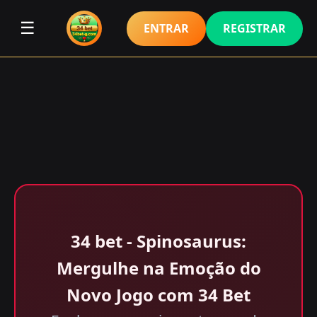
☰
ENTRAR
REGISTRAR
34 bet - Spinosaurus:
Mergulhe na Emoção do
Novo Jogo com 34 Bet