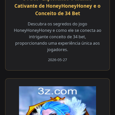
Cativante de HoneyHoneyHoney e o
Conceito de 34 Bet
Descubra os segredos do jogo
HoneyHoneyHoney e como ele se conecta ao
intrigante conceito de 34 bet,
proporcionando uma experiência única aos
jogadores.
2026-05-27