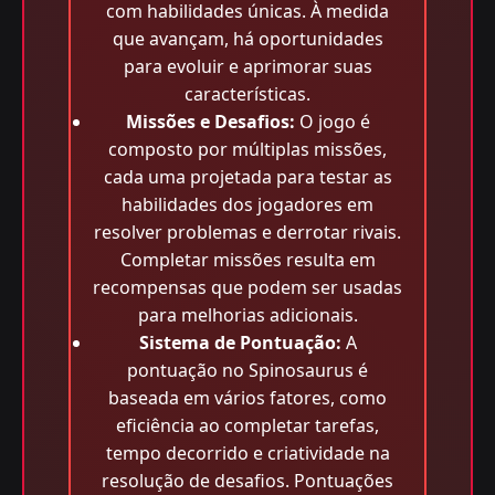
com habilidades únicas. À medida
que avançam, há oportunidades
para evoluir e aprimorar suas
características.
Missões e Desafios:
O jogo é
composto por múltiplas missões,
cada uma projetada para testar as
habilidades dos jogadores em
resolver problemas e derrotar rivais.
Completar missões resulta em
recompensas que podem ser usadas
para melhorias adicionais.
Sistema de Pontuação:
A
pontuação no Spinosaurus é
baseada em vários fatores, como
eficiência ao completar tarefas,
tempo decorrido e criatividade na
resolução de desafios. Pontuações