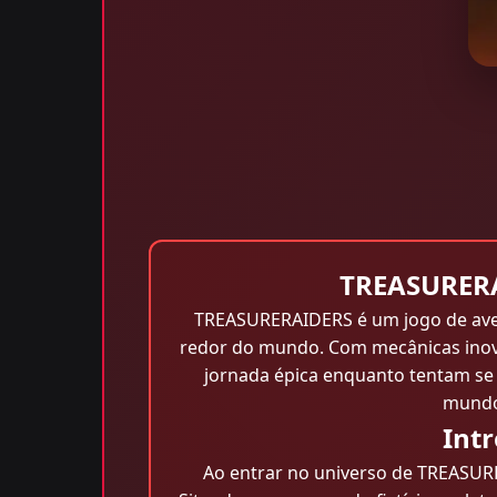
TREASURERA
TREASURERAIDERS é um jogo de avent
redor do mundo. Com mecânicas inova
jornada épica enquanto tentam se 
mundo 
Int
Ao entrar no universo de TREASURE