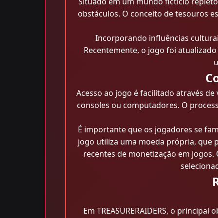
Situado em um mundo fictício repleto 
obstáculos. O conceito de tesouros 
Incorporando influências cultura
Recentemente, o jogo foi atualizado 
u
C
Acesso ao jogo é facilitado através d
consoles ou computadores. O processo
É importante que os jogadores se fam
jogo utiliza uma moeda própria, que 
recentes de monetização em jogos. 
seleciona
Em TREASURERAIDERS, o principal ob