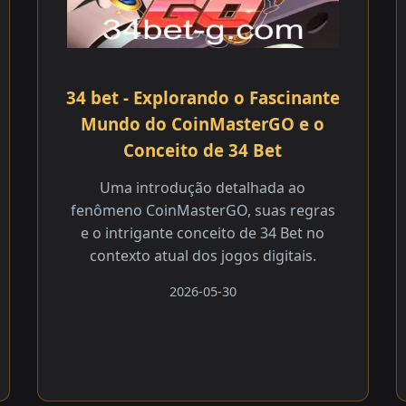
34 bet - Explorando o Fascinante
Mundo do CoinMasterGO e o
Conceito de 34 Bet
Uma introdução detalhada ao
fenômeno CoinMasterGO, suas regras
e o intrigante conceito de 34 Bet no
contexto atual dos jogos digitais.
2026-05-30