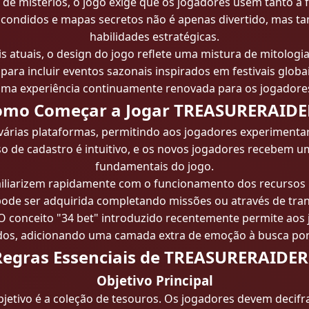
de mistérios, o jogo exige que os jogadores usem tanto a 
escondidos e mapas secretos não é apenas divertido, mas
habilidades estratégicas.
is atuais, o design do jogo reflete uma mistura de mitolog
para incluir eventos sazonais inspirados em festivais globa
ma experiência continuamente renovada para os jogadore
omo Começar a Jogar TREASURERAIDE
e várias plataformas, permitindo aos jogadores experimentar
 de cadastro é intuitivo, e os novos jogadores recebem um
fundamentais do jogo.
iliarizem rapidamente com o funcionamento dos recursos 
pode ser adquirida completando missões ou através de tran
O conceito "34 bet" introduzido recentemente permite aos 
dos, adicionando uma camada extra de emoção à busca por
Regras Essenciais de TREASURERAIDER
Objetivo Principal
jetivo é a coleção de tesouros. Os jogadores devem decifr