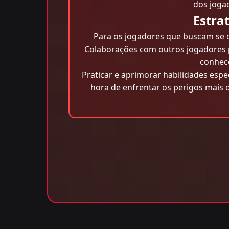
dos joga
Estra
Para os jogadores que buscam se d
Colaborações com outros jogadores 
conhece
Praticar e aprimorar habilidades esp
hora de enfrentar os perigos mais 