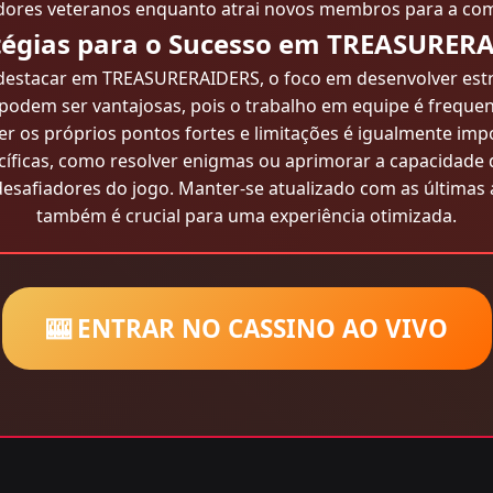
dores veteranos enquanto atrai novos membros para a co
tégias para o Sucesso em TREASURER
estacar em TREASURERAIDERS, o foco em desenvolver estra
podem ser vantajosas, pois o trabalho em equipe é frequ
r os próprios pontos fortes e limitações é igualmente imp
ecíficas, como resolver enigmas ou aprimorar a capacidade 
desafiadores do jogo. Manter-se atualizado com as últimas 
também é crucial para uma experiência otimizada.
🎰 ENTRAR NO CASSINO AO VIVO