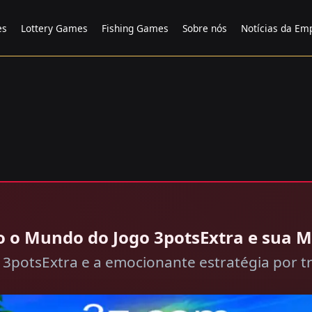
es
Lottery Games
Fishing Games
Sobre nós
Notícias da Em
do o Mundo do Jogo 3potsExtra e sua 
 3potsExtra e a emocionante estratégia por tr