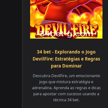
34 bet - Explorando o Jogo
DevilFire: Estratégias e Regras
para Dominar
Descubra DevilFire, um emocionante
jogo que mistura estratégia e
adrenalina. Aprenda as regras e dicas
para apostar com sucesso usando a
técnica 34 bet.