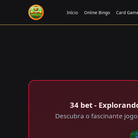
Início
Online Bingo
Card Gam
34 bet - Exploran
Descubra o fascinante jogo