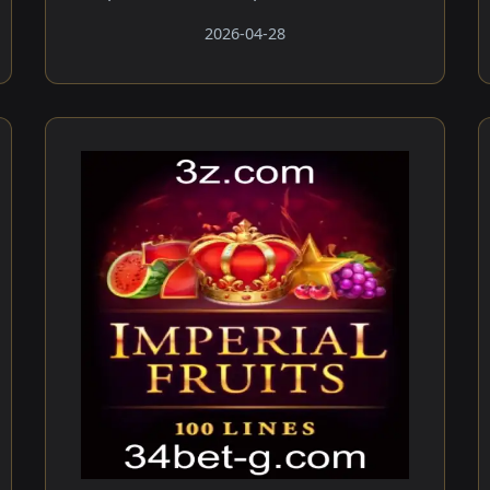
2026-04-28