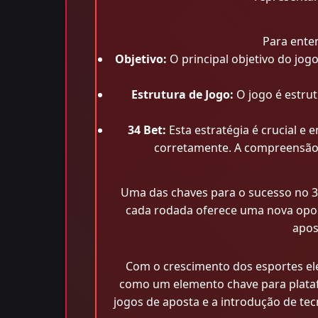
Para enten
Objetivo:
O principal objetivo do jog
Estrutura de Jogo:
O jogo é estrut
34 Bet:
Esta estratégia é crucial e
corretamente. A compreensão 
Uma das chaves para o sucesso no 3p
cada rodada oferece uma nova opor
apos
Com o crescimento dos esportes elet
como um elemento chave para plataf
jogos de aposta e a introdução de te