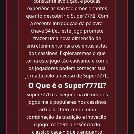
constante evolução, e poucas
experiências são tão emocionantes
quanto descobrir o Super777II. Com
a recente introdução da palavra-
chave 34 bet, este jogo promete
trazer uma nova dimensão de
entretenimento para os entusiastas
dos cassinos. Exploraremos o que
torna este jogo tão cativante e como
os jogadores podem começar sua
jornada pelo universo de Super777II.
O Que é o Super777II?
Super777II é a sequência de um dos
jogos mais populares nos cassinos
virtuais. Oferecendo uma
combinação de tradição e inovação,
o jogo mantém a essência do
clássico caça-níqueis enquanto