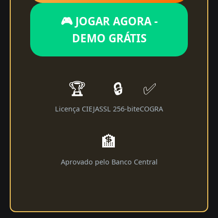
🎮 JOGAR AGORA -
DEMO GRÁTIS
🏆
🔒
✅
Licença CIEJA
SSL 256-bit
eCOGRA
🏦
Aprovado pelo Banco Central