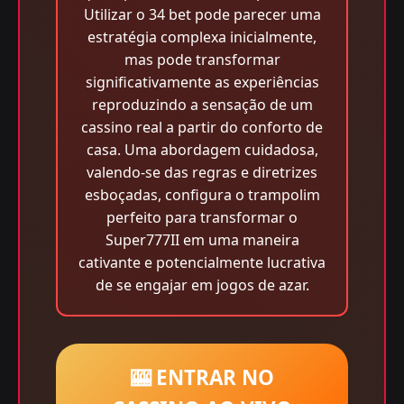
Utilizar o 34 bet pode parecer uma
estratégia complexa inicialmente,
mas pode transformar
significativamente as experiências
reproduzindo a sensação de um
cassino real a partir do conforto de
casa. Uma abordagem cuidadosa,
valendo-se das regras e diretrizes
esboçadas, configura o trampolim
perfeito para transformar o
Super777II em uma maneira
cativante e potencialmente lucrativa
de se engajar em jogos de azar.
🎰 ENTRAR NO