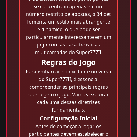
se concentram apenas em um
número restrito de apostas, o 34 bet
fomenta um estilo mais abrangente
e dinâmico, o que pode ser
particularmente interessante em um
jogo com as características
multicamadas do Super777II.
Regras do Jogo
Para embarcar no excitante universo
do Super777II, é essencial
compreender as principais regras
que regem o jogo. Vamos explorar
cada uma dessas diretrizes
fundamentais:
Configuração Inicial
Antes de começar a jogar, os
participantes devem estabelecer o