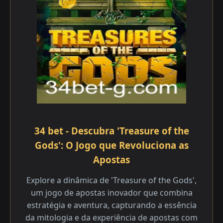
34 bet - Descubra 'Treasure of the
Gods': O Jogo que Revoluciona as
Apostas
Explore a dinâmica de 'Treasure of the Gods',
um jogo de apostas inovador que combina
estratégia e aventura, capturando a essência
da mitologia e da experiência de apostas com