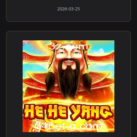
2026-03-25