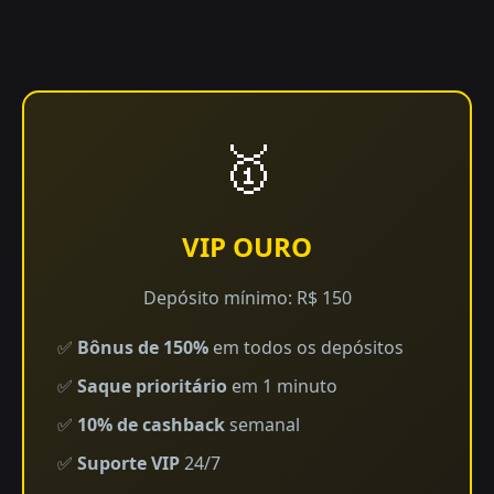
🥇
VIP OURO
Depósito mínimo: R$ 150
✅
Bônus de 150%
em todos os depósitos
✅
Saque prioritário
em 1 minuto
✅
10% de cashback
semanal
✅
Suporte VIP
24/7