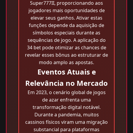
Super777II, proporcionando aos
jogadores mais oportunidades de
elevar seus ganhos. Ativar estas
funções depende da aquisição de
símbolos especiais durante as
sequências de jogo. A aplicação do
34 bet pode otimizar as chances de
revelar esses bônus ao estruturar de
modo amplo as apostas.
Eventos Atuais e
Relevância no Mercado
Em 2023, o cenário global de jogos
de azar enfrenta uma
transformação digital notável.
Durante a pandemia, muitos
cassinos físicos viram uma migração
substancial para plataformas