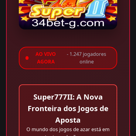
AO VIVO
- 1.247 jogadores
AGORA
online
Super777II: A Nova
Fronteira dos Jogos de
Aposta
O mundo dos jogos de azar está em