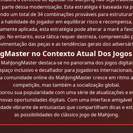
az parte dessa modernização. Esta estratégia é baseada na 
zando um total de 34 combinações prováveis para estrutura
a habilidade do jogador em equilibrar risco e recompensa
mente aplicada, esta estratégia pode alterar a maré a favo
ogo. No entanto, essa tática requer destreza, compreensão
vimentação das peças e as tendências gerais dos adversári
Master no Contexto Atual Dos Jogos 
, MahJongMaster destaca-se no panorama dos jogos digitais
aço inclusivo e desafiador para jogadores internacionais
os e a comunidade online do MahJongMaster cresce em ritmo
competição, mas também a socialização global.
rou sua popularidade com uma série de atualizações e eve
 novas oportunidades digitais. Com uma interface amigável 
ade vibrante de entusiastas que compartilham dicas e est
as possibilidades do clássico jogo de Mahjong.