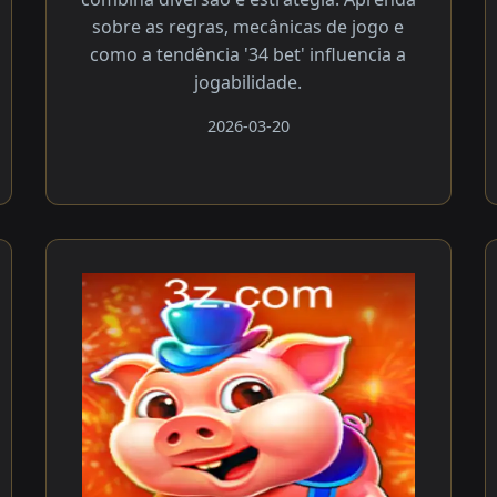
sobre as regras, mecânicas de jogo e
como a tendência '34 bet' influencia a
jogabilidade.
2026-03-20