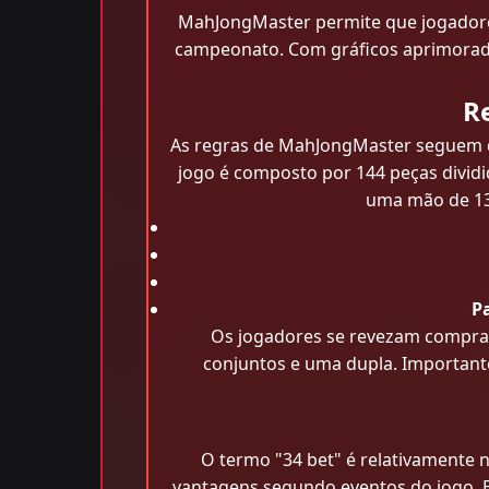
MahJongMaster permite que jogadore
campeonato. Com gráficos aprimorado
R
As regras de MahJongMaster seguem de
jogo é composto por 144 peças dividi
uma mão de 13
Pa
Os jogadores se revezam compra
conjuntos e uma dupla. Important
O termo "34 bet" é relativamente 
vantagens segundo eventos do jogo. E