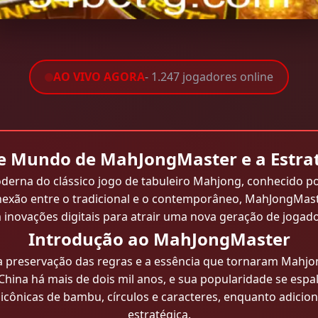
AO VIVO AGORA
- 1.247 jogadores online
e Mundo de MahJongMaster e a Estraté
na do clássico jogo de tabuleiro Mahjong, conhecido por
onexão entre o tradicional e o contemporâneo, MahJongMa
 inovações digitais para atrair uma nova geração de jogado
Introdução ao MahJongMaster
 preservação das regras e a essência que tornaram Mahjon
na há mais de dois mil anos, e sua popularidade se espal
ônicas de bambu, círculos e caracteres, enquanto adici
estratégica.