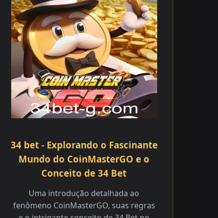
34 bet - Explorando o Fascinante
Mundo do CoinMasterGO e o
Conceito de 34 Bet
Uma introdução detalhada ao
fenômeno CoinMasterGO, suas regras
e o intrigante conceito de 34 Bet no