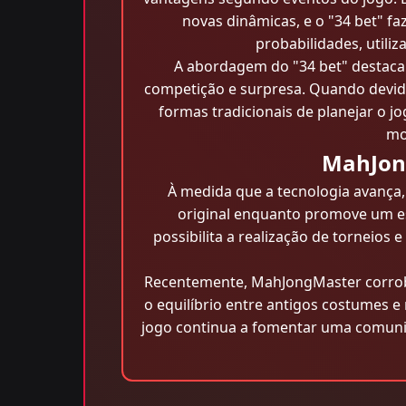
novas dinâmicas, e o "34 bet" f
probabilidades, utili
A abordagem do "34 bet" destaca 
competição e surpresa. Quando devida
formas tradicionais de planejar o j
mo
MahJong
À medida que a tecnologia avança
original enquanto promove um esp
possibilita a realização de tornei
Recentemente, MahJongMaster corrobo
o equilíbrio entre antigos costumes e
jogo continua a fomentar uma comunid