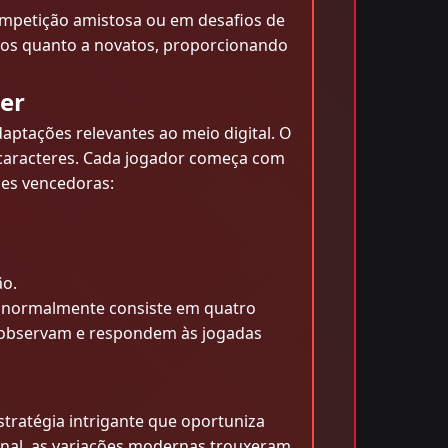
mpetição amistosa ou em desafios de
nos quanto a novatos, proporcionando
er
ptações relevantes ao meio digital. O
e caracteres. Cada jogador começa com
es vencedoras:
ão.
 normalmente consiste em quatro
e observam e respondem às jogadas
tratégia intrigante que oportuniza
onal, as variações modernas trouxeram