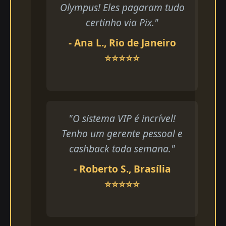
Olympus! Eles pagaram tudo
certinho via Pix."
- Ana L., Rio de Janeiro
⭐⭐⭐⭐⭐
"O sistema VIP é incrível!
Tenho um gerente pessoal e
cashback toda semana."
- Roberto S., Brasília
⭐⭐⭐⭐⭐