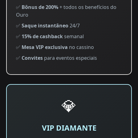
✅
Bônus de 200%
+ todos os benefícios do
Ouro
✅
Saque instantâneo
24/7
✅
15% de cashback
semanal
✅
Mesa VIP exclusiva
no cassino
✅
Convites
para eventos especiais
💎
VIP DIAMANTE