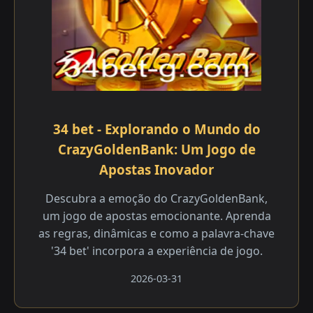
34 bet - Explorando o Mundo do
CrazyGoldenBank: Um Jogo de
Apostas Inovador
Descubra a emoção do CrazyGoldenBank,
um jogo de apostas emocionante. Aprenda
as regras, dinâmicas e como a palavra-chave
'34 bet' incorpora a experiência de jogo.
2026-03-31