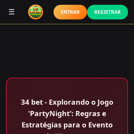
☰
ENTRAR
REGISTRAR
34 bet - Explorando o Jogo
'PartyNight': Regras e
Estratégias para o Evento