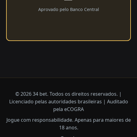
Aprovado pelo Banco Central
© 2026 34 bet. Todos os direitos reservados. |
Licenciado pelas autoridades brasileiras | Auditado
pela eCOGRA
Jogue com responsabilidade. Apenas para maiores de
18 anos.