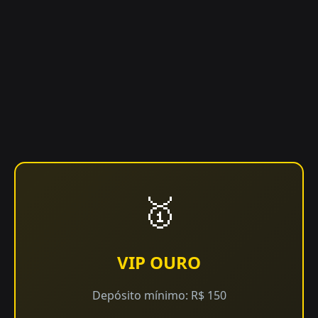
🥇
VIP OURO
Depósito mínimo: R$ 150