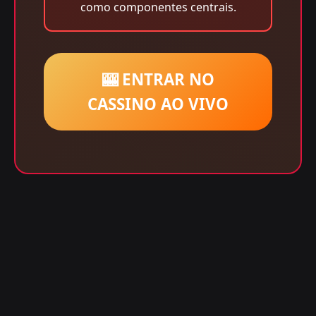
como componentes centrais.
🎰 ENTRAR NO
CASSINO AO VIVO