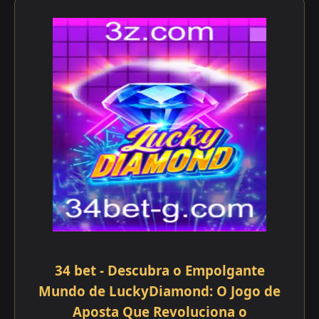
34 bet - Descubra o Empolgante
Mundo de LuckyDiamond: O Jogo de
Aposta Que Revoluciona o