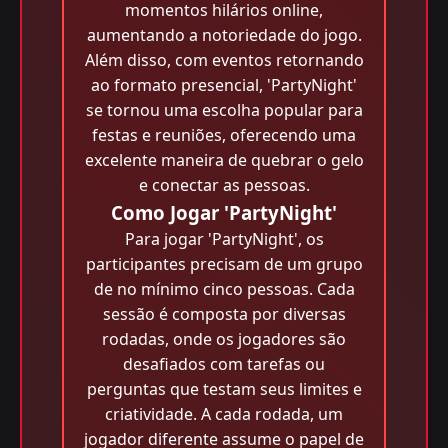
momentos hilários online,
aumentando a notoriedade do jogo.
Além disso, com eventos retornando
ao formato presencial, 'PartyNight'
se tornou uma escolha popular para
festas e reuniões, oferecendo uma
excelente maneira de quebrar o gelo
e conectar as pessoas.
Como Jogar 'PartyNight'
Para jogar 'PartyNight', os
participantes precisam de um grupo
de no mínimo cinco pessoas. Cada
sessão é composta por diversas
rodadas, onde os jogadores são
desafiados com tarefas ou
perguntas que testam seus limites e
criatividade. A cada rodada, um
jogador diferente assume o papel de