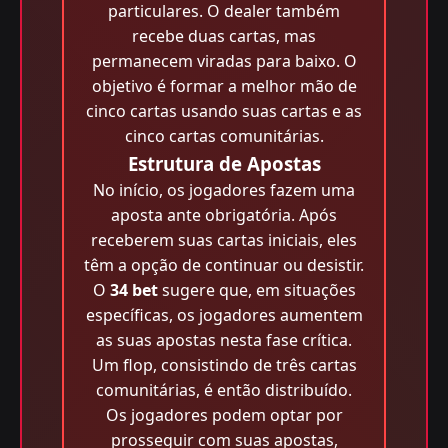
particulares. O dealer também
recebe duas cartas, mas
permanecem viradas para baixo. O
objetivo é formar a melhor mão de
cinco cartas usando suas cartas e as
cinco cartas comunitárias.
Estrutura de Apostas
No início, os jogadores fazem uma
aposta ante obrigatória. Após
receberem suas cartas iniciais, eles
têm a opção de continuar ou desistir.
O
34 bet
sugere que, em situações
específicas, os jogadores aumentem
as suas apostas nesta fase crítica.
Um flop, consistindo de três cartas
comunitárias, é então distribuído.
Os jogadores podem optar por
prosseguir com suas apostas,