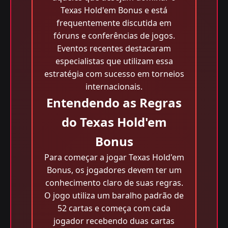
Texas Hold'em Bonus e está
frequentemente discutida em
fóruns e conferências de jogos.
Eventos recentes destacaram
especialistas que utilizam essa
estratégia com sucesso em torneios
internacionais.
Entendendo as Regras
do Texas Hold'em
Bonus
Para começar a jogar Texas Hold'em
Bonus, os jogadores devem ter um
conhecimento claro de suas regras.
O jogo utiliza um baralho padrão de
52 cartas e começa com cada
jogador recebendo duas cartas