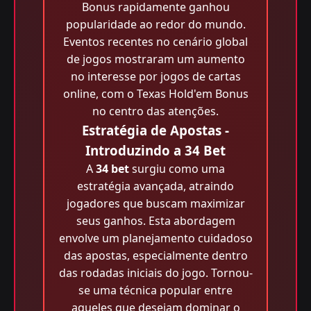
Bonus rapidamente ganhou
popularidade ao redor do mundo.
Eventos recentes no cenário global
de jogos mostraram um aumento
no interesse por jogos de cartas
online, com o Texas Hold'em Bonus
no centro das atenções.
Estratégia de Apostas -
Introduzindo a 34 Bet
A
34 bet
surgiu como uma
estratégia avançada, atraindo
jogadores que buscam maximizar
seus ganhos. Esta abordagem
envolve um planejamento cuidadoso
das apostas, especialmente dentro
das rodadas iniciais do jogo. Tornou-
se uma técnica popular entre
aqueles que desejam dominar o