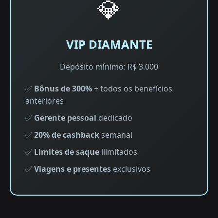
💎
VIP DIAMANTE
Depósito mínimo: R$ 3.000
✅
Bônus de 300%
+ todos os benefícios
anteriores
✅
Gerente pessoal
dedicado
✅
20% de cashback
semanal
✅
Limites de saque
ilimitados
✅
Viagens e presentes
exclusivos