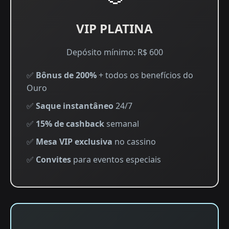
VIP PLATINA
Depósito mínimo: R$ 600
✅
Bônus de 200%
+ todos os benefícios do
Ouro
✅
Saque instantâneo
24/7
✅
15% de cashback
semanal
✅
Mesa VIP exclusiva
no cassino
✅
Convites
para eventos especiais