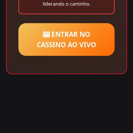
liderando o caminho.
🎰 ENTRAR NO
CASSINO AO VIVO