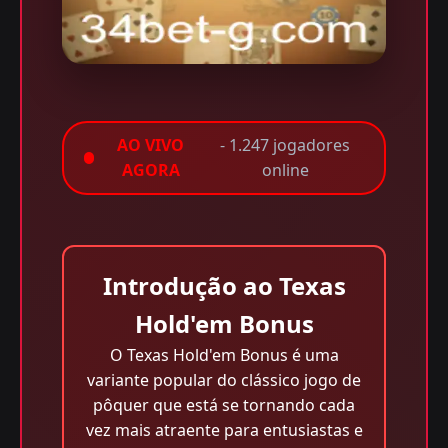
AO VIVO
- 1.247 jogadores
AGORA
online
Introdução ao Texas
Hold'em Bonus
O Texas Hold'em Bonus é uma
variante popular do clássico jogo de
pôquer que está se tornando cada
vez mais atraente para entusiastas e