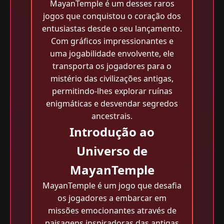
MayanTemple é um desses raros
jogos que conquistou o coração dos
entusiastas desde o seu lançamento.
Com gráficos impressionantes e
uma jogabilidade envolvente, ele
transporta os jogadores para o
mistério das civilizações antigas,
permitindo-lhes explorar ruínas
enigmáticas e desvendar segredos
ancestrais.
Introdução ao
Universo de
MayanTemple
MayanTemple é um jogo que desafia
os jogadores a embarcar em
missões emocionantes através de
paisagens inspiradoras das antigas