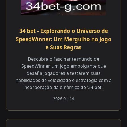
34 bet - Explorando o Universo de
SpeedWinner: Um Mergulho no Jogo
e Suas Regras
Descubra o fascinante mundo de
SpeedWinner, um jogo empolgante que
desafia jogadores a testarem suas
habilidades de velocidade e estratégia com a
incorporação da dinâmica de '34 bet'.
2026-01-14