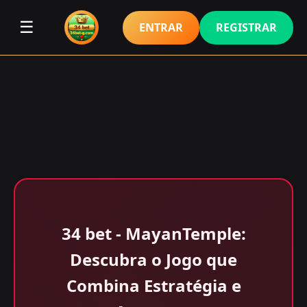
☰
ENTRAR
REGISTRAR
34 bet - MayanTemple:
Descubra o Jogo que
Combina Estratégia e