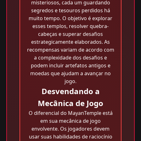
misteriosos, cada um guardando
segredos e tesouros perdidos há
muito tempo. O objetivo é explorar
esses templos, resolver quebra-
cabeças e superar desafios
estrategicamente elaborados. As
recompensas variam de acordo com
a complexidade dos desafios e
podem incluir artefatos antigos e
moedas que ajudam a avançar no
jogo.
Desvendando a
Mecânica de Jogo
O diferencial do MayanTemple está
em sua mecânica de jogo
envolvente. Os jogadores devem
usar suas habilidades de raciocínio