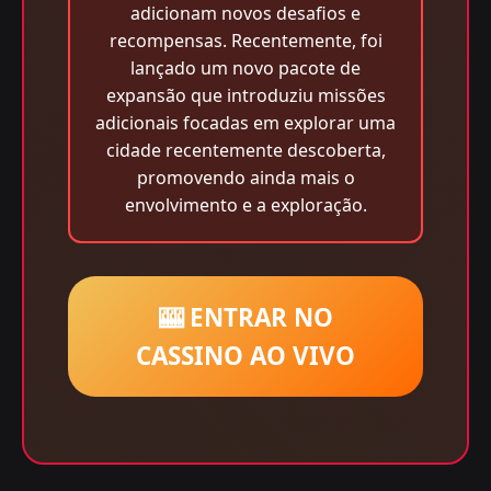
adicionam novos desafios e
recompensas. Recentemente, foi
lançado um novo pacote de
expansão que introduziu missões
adicionais focadas em explorar uma
cidade recentemente descoberta,
promovendo ainda mais o
envolvimento e a exploração.
🎰 ENTRAR NO
CASSINO AO VIVO