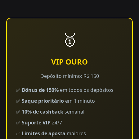
🥇
VIP OURO
Depósito mínimo: R$ 150
✅
Bônus de 150%
em todos os depósitos
✅
Saque prioritário
em 1 minuto
✅
10% de cashback
semanal
✅
Suporte VIP
24/7
✅
Limites de aposta
maiores