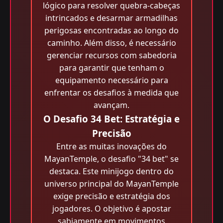
lógico para resolver quebra-cabeças
intrincados e desarmar armadilhas
perigosas encontradas ao longo do
caminho. Além disso, é necessário
gerenciar recursos com sabedoria
para garantir que tenham o
equipamento necessário para
enfrentar os desafios à medida que
avançam.
O Desafio 34 Bet: Estratégia e
Precisão
Entre as muitas inovações do
MayanTemple, o desafio "34 bet" se
destaca. Este minijogo dentro do
universo principal do MayanTemple
exige precisão e estratégia dos
jogadores. O objetivo é apostar
sabiamente em movimentos