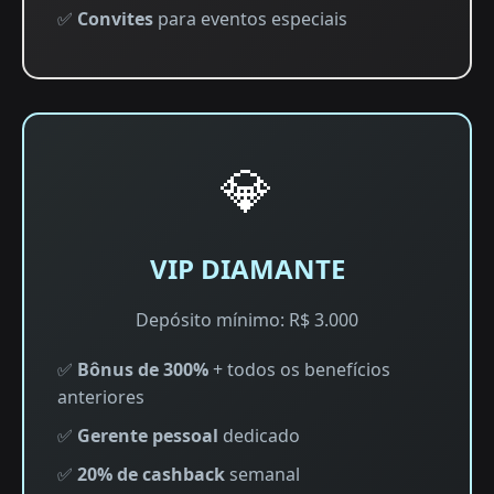
✅
Convites
para eventos especiais
💎
VIP DIAMANTE
Depósito mínimo: R$ 3.000
✅
Bônus de 300%
+ todos os benefícios
anteriores
✅
Gerente pessoal
dedicado
✅
20% de cashback
semanal