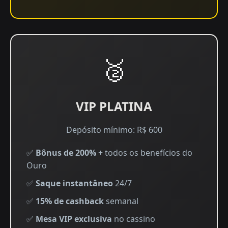
🥈
VIP PLATINA
Depósito mínimo: R$ 600
✅
Bônus de 200%
+ todos os benefícios do
Ouro
✅
Saque instantâneo
24/7
✅
15% de cashback
semanal
✅
Mesa VIP exclusiva
no cassino