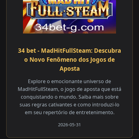
34 bet - MadHitFullSteam: Descubra
o Novo Fenômeno dos Jogos de
Aposta
Explore o emocionante universo de
MadHitFullSteam, o jogo de aposta que está
conquistando o mundo. Saiba mais sobre
suas regras cativantes e como introduzi-lo
em seu repertório de entretenimento.
2026-05-31