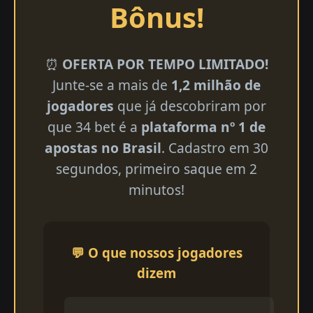
Bônus!
⏰
OFERTA POR TEMPO LIMITADO!
Junte-se a mais de
1,2 milhão de
jogadores
que já descobriram por
que 34 bet é a
plataforma nº 1 de
apostas no Brasil
. Cadastro em 30
segundos, primeiro saque em 2
minutos!
💬 O que nossos jogadores
dizem