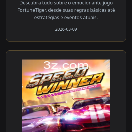
Descubra tudo sobre o emocionante jogo
FortuneTiger, desde suas regras básicas até
estratégias e eventos atuais.
2026-03-09