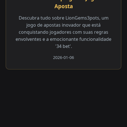
Aposta
Descubra tudo sobre LionGems3pots, um
jogo de apostas inovador que está
conquistando jogadores com suas regras
envolventes e a emocionante funcionalidade
'34 bet'.
2026-01-06