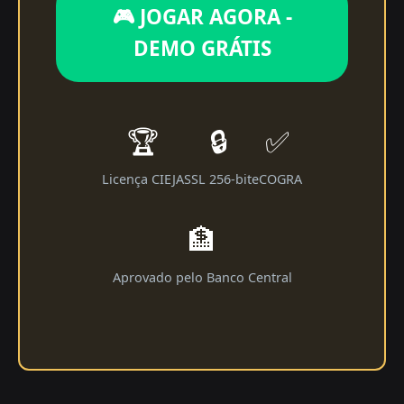
🎮 JOGAR AGORA -
DEMO GRÁTIS
🏆
🔒
✅
Licença CIEJA
SSL 256-bit
eCOGRA
🏦
Aprovado pelo Banco Central