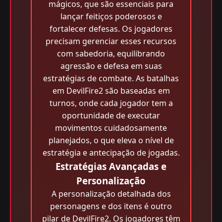
mágicos, que são essenciais para
lançar feitiços poderosos e
fortalecer defesas. Os jogadores
precisam gerenciar esses recursos
com sabedoria, equilibrando
agressão e defesa em suas
estratégias de combate. As batalhas
em DevilFire2 são baseadas em
turnos, onde cada jogador tem a
oportunidade de executar
movimentos cuidadosamente
planejados, o que eleva o nível de
estratégia e antecipação de jogadas.
Estratégias Avançadas e
Personalização
A personalização detalhada dos
personagens e dos itens é outro
pilar de DevilFire2. Os jogadores têm