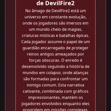
de DevilFire2
No âmago de DevilFire2 está um
universo em constante evolução,
onde os jogadores são imersos em
um mundo cheio de magias,
criaturas místicas e batalhas épicas.
Cada jogador assume o papel de um
guardião encarregado de proteger
reinos antigos ameaçados por
forças obscuras. O enredo é
desenvolvido seguindo a história de
mundos em colapso, onde alianças
são formadas para confrontar um
inimigo comum. Esta narrativa
cativante, combinada com gráficos
impressionantes, mantém os
jogadores envolvidos enquanto eles
progridem em missões complexas.