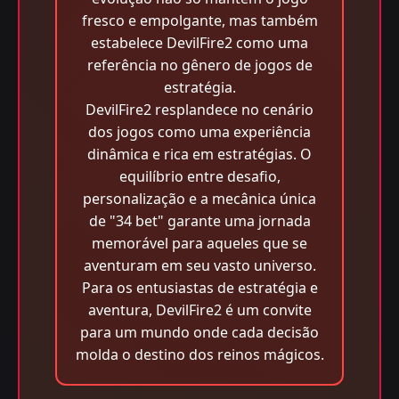
fresco e empolgante, mas também
estabelece DevilFire2 como uma
referência no gênero de jogos de
estratégia.
DevilFire2 resplandece no cenário
dos jogos como uma experiência
dinâmica e rica em estratégias. O
equilíbrio entre desafio,
personalização e a mecânica única
de "34 bet" garante uma jornada
memorável para aqueles que se
aventuram em seu vasto universo.
Para os entusiastas de estratégia e
aventura, DevilFire2 é um convite
para um mundo onde cada decisão
molda o destino dos reinos mágicos.