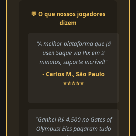
💬 O que nossos jogadores
dizem
"A melhor plataforma que já
usei! Saque via Pix em 2
minutos, suporte incrível!"
- Carlos M., São Paulo
⭐⭐⭐⭐⭐
"Ganhei R$ 4.500 no Gates of
Olympus! Eles pagaram tudo