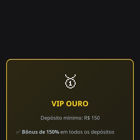
🥇
VIP OURO
Depósito mínimo: R$ 150
✅
Bônus de 150%
em todos os depósitos