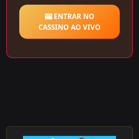
🎰 ENTRAR NO
CASSINO AO VIVO