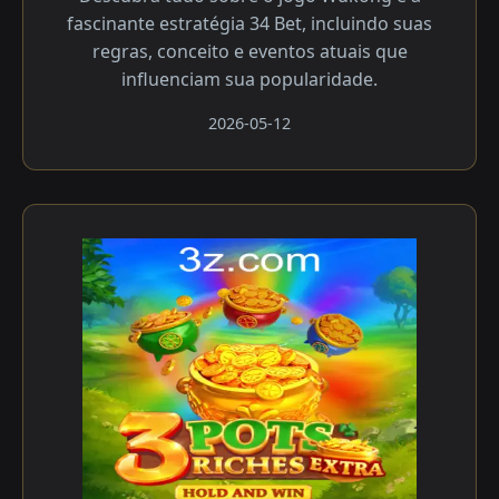
fascinante estratégia 34 Bet, incluindo suas
regras, conceito e eventos atuais que
influenciam sua popularidade.
2026-05-12