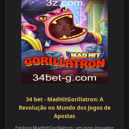
34 bet - MadHitGorillatron: A
Revolução no Mundo dos Jogos de
Apostas
Explore MadHitGorillatron, um jogo inovador