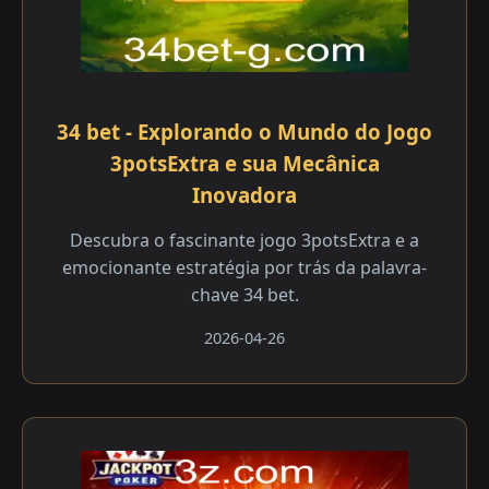
34 bet - Explorando o Mundo do Jogo
3potsExtra e sua Mecânica
Inovadora
Descubra o fascinante jogo 3potsExtra e a
emocionante estratégia por trás da palavra-
chave 34 bet.
2026-04-26