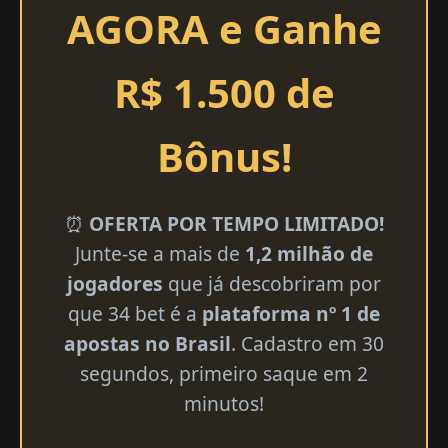
AGORA e Ganhe
R$ 1.500 de
Bônus!
⏰
OFERTA POR TEMPO LIMITADO!
Junte-se a mais de
1,2 milhão de
jogadores
que já descobriram por
que 34 bet é a
plataforma nº 1 de
apostas no Brasil
. Cadastro em 30
segundos, primeiro saque em 2
minutos!