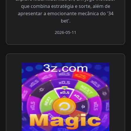
que combina estratégia e sorte, além de
apresentar a emocionante mecânica do '34
bet'.
2026-05-11