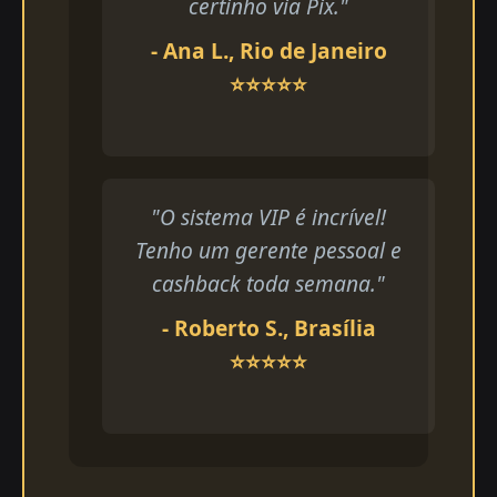
certinho via Pix."
- Ana L., Rio de Janeiro
⭐⭐⭐⭐⭐
"O sistema VIP é incrível!
Tenho um gerente pessoal e
cashback toda semana."
- Roberto S., Brasília
⭐⭐⭐⭐⭐