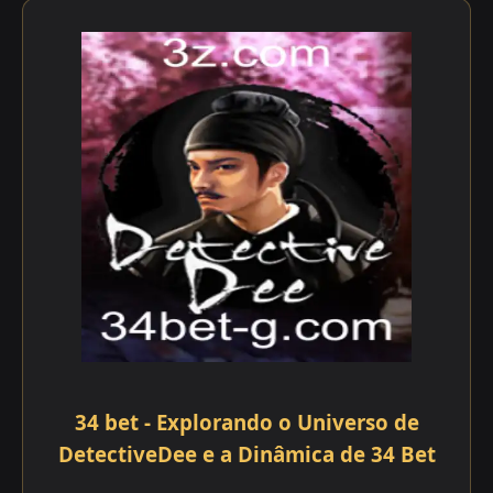
34 bet - Explorando o Universo de
DetectiveDee e a Dinâmica de 34 Bet