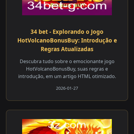
34 bet - Explorando o Jogo
HotVolcanoBonusBuy: Introdução e
Regras Atualizadas
Descubra tudo sobre o emocionante jogo
HotVolcanoBonusBuy, suas regras e
introdução, em um artigo HTML otimizado.
2026-01-27