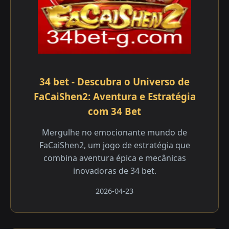
34 bet - Descubra o Universo de
FaCaiShen2: Aventura e Estratégia
com 34 Bet
Mergulhe no emocionante mundo de
FaCaiShen2, um jogo de estratégia que
combina aventura épica e mecânicas
inovadoras de 34 bet.
2026-04-23