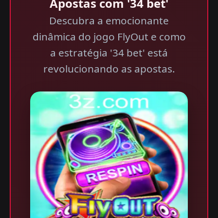
Apostas com '34 bet'
Descubra a emocionante
dinâmica do jogo FlyOut e como
a estratégia '34 bet' está
revolucionando as apostas.