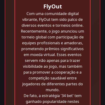
FlyOut
Com uma comunidade digital
vibrante, FlyOut tem sido palco de
diversos eventos e torneios online.
Recentemente, o jogo anunciou um
torneio global com participação de
equipes profissionais e amadoras,
prometendo prêmios significativos
em moeda virtual. Esses eventos
servem não apenas para trazer
visibilidade ao jogo, mas também
para promover a cooperação e a
competição saudável entre
jogadores de diferentes partes do
mundo.
De fato, a estratégia '34 bet' tem
ganhado popularidade nestes