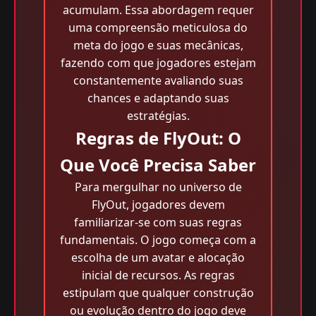
acumulam. Essa abordagem requer
uma compreensão meticulosa do
meta do jogo e suas mecânicas,
fazendo com que jogadores estejam
constantemente avaliando suas
chances e adaptando suas
estratégias.
Regras de FlyOut: O
Que Você Precisa Saber
Para mergulhar no universo de
FlyOut, jogadores devem
familiarizar-se com suas regras
fundamentais. O jogo começa com a
escolha de um avatar e alocação
inicial de recursos. As regras
estipulam que qualquer construção
ou evolução dentro do jogo deve