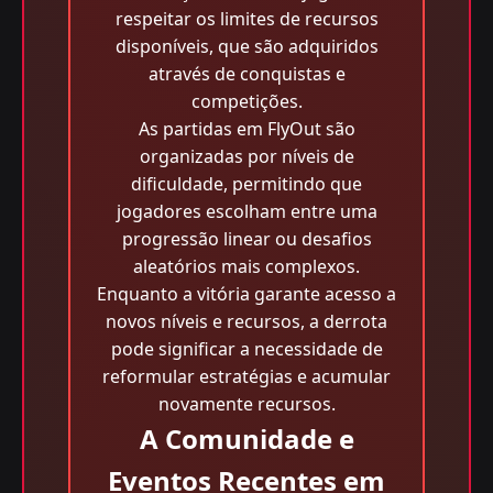
respeitar os limites de recursos
disponíveis, que são adquiridos
através de conquistas e
competições.
As partidas em FlyOut são
organizadas por níveis de
dificuldade, permitindo que
jogadores escolham entre uma
progressão linear ou desafios
aleatórios mais complexos.
Enquanto a vitória garante acesso a
novos níveis e recursos, a derrota
pode significar a necessidade de
reformular estratégias e acumular
novamente recursos.
A Comunidade e
Eventos Recentes em