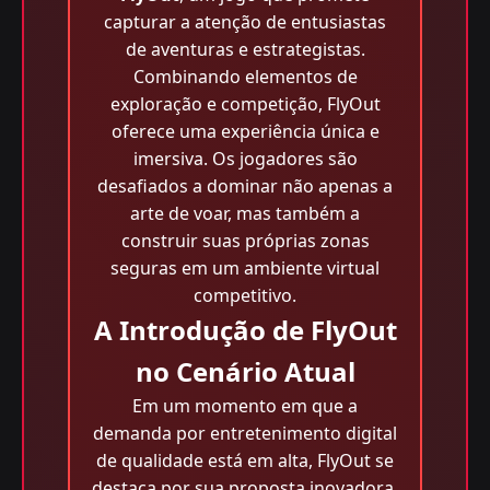
capturar a atenção de entusiastas
de aventuras e estrategistas.
Combinando elementos de
exploração e competição, FlyOut
oferece uma experiência única e
imersiva. Os jogadores são
desafiados a dominar não apenas a
arte de voar, mas também a
construir suas próprias zonas
seguras em um ambiente virtual
competitivo.
A Introdução de FlyOut
no Cenário Atual
Em um momento em que a
demanda por entretenimento digital
de qualidade está em alta, FlyOut se
destaca por sua proposta inovadora.