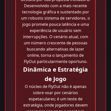
Desenvolvido com a mais recente
tecnologia gráfica e sustentado por
um robusto sistema de servidores, o
jogo promete pouca latência e uma
experiência de usuário sem
interrupções. O cenário atual, com
um número crescente de pessoas
buscando alternativas de lazer
online, torna o lançamento de
FlyOut particularmente oportuno.
Dinâmica e Estratégia
de Jogo
O núcleo de FlyOut não é apenas
sobre voar por cenários
espetaculares; é um teste de
estratégia, onde jogadores devem