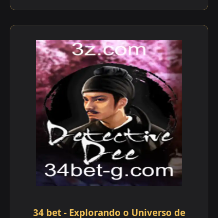
34 bet - Explorando o Universo de