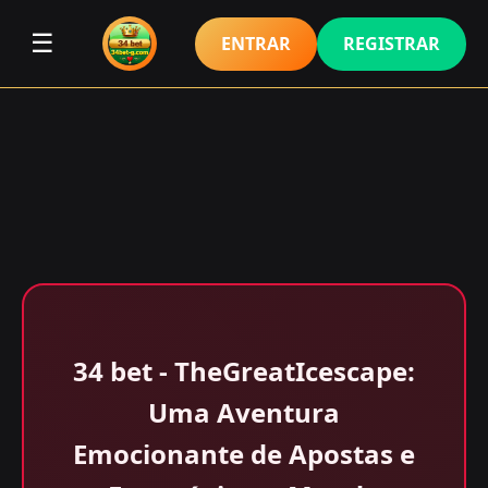
☰
ENTRAR
REGISTRAR
34 bet - TheGreatIcescape:
Uma Aventura
Emocionante de Apostas e