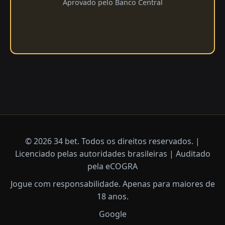
Aprovado pelo Banco Central
© 2026 34 bet. Todos os direitos reservados. |
Licenciado pelas autoridades brasileiras | Auditado
pela eCOGRA
Jogue com responsabilidade. Apenas para maiores de
18 anos.
Google