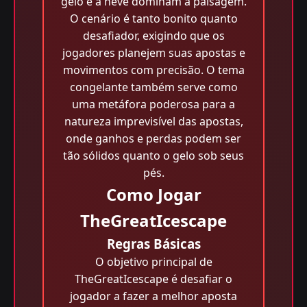
gelo e a neve dominam a paisagem.
O cenário é tanto bonito quanto
desafiador, exigindo que os
jogadores planejem suas apostas e
movimentos com precisão. O tema
congelante também serve como
uma metáfora poderosa para a
natureza imprevisível das apostas,
onde ganhos e perdas podem ser
tão sólidos quanto o gelo sob seus
pés.
Como Jogar
TheGreatIcescape
Regras Básicas
O objetivo principal de
TheGreatIcescape é desafiar o
jogador a fazer a melhor aposta