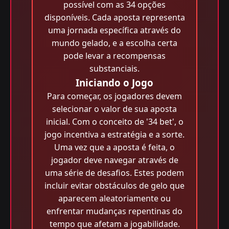
possível com as 34 opções
disponíveis. Cada aposta representa
uma jornada específica através do
mundo gelado, e a escolha certa
pode levar a recompensas
substanciais.
Iniciando o Jogo
Para começar, os jogadores devem
selecionar o valor de sua aposta
inicial. Com o conceito de '34 bet', o
jogo incentiva a estratégia e a sorte.
Uma vez que a aposta é feita, o
jogador deve navegar através de
uma série de desafios. Estes podem
incluir evitar obstáculos de gelo que
aparecem aleatoriamente ou
enfrentar mudanças repentinas do
tempo que afetam a jogabilidade.