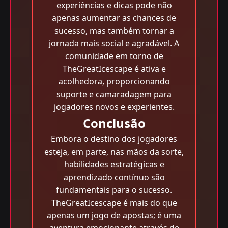
experiências e dicas pode não
apenas aumentar as chances de
sucesso, mas também tornar a
jornada mais social e agradável. A
comunidade em torno de
TheGreatIcescape é ativa e
acolhedora, proporcionando
suporte e camaradagem para
jogadores novos e experientes.
Conclusão
Embora o destino dos jogadores
esteja, em parte, nas mãos da sorte,
habilidades estratégicas e
aprendizado contínuo são
fundamentais para o sucesso.
TheGreatIcescape é mais do que
apenas um jogo de apostas; é uma