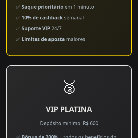
✅
Saque prioritário
em 1 minuto
✅
10% de cashback
semanal
✅
Suporte VIP
24/7
✅
Limites de aposta
maiores
🥈
VIP PLATINA
Depósito mínimo: R$ 600
✅
Bônus de 200%
+ todos os benefícios do