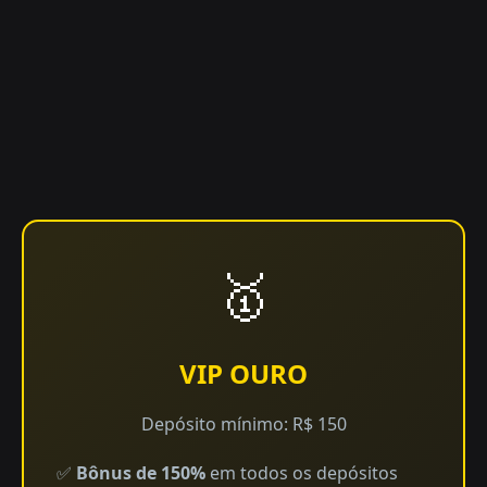
🥇
VIP OURO
Depósito mínimo: R$ 150
✅
Bônus de 150%
em todos os depósitos