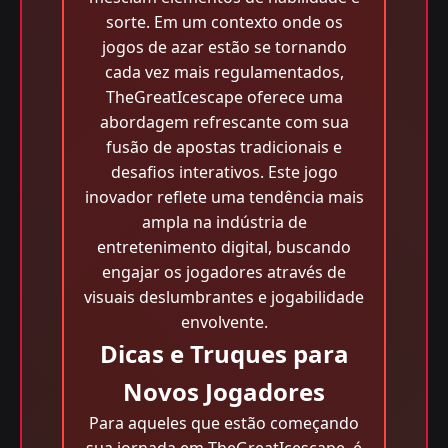
sorte. Em um contexto onde os
jogos de azar estão se tornando
cada vez mais regulamentados,
TheGreatIcescape oferece uma
abordagem refrescante com sua
fusão de apostas tradicionais e
desafios interativos. Este jogo
inovador reflete uma tendência mais
ampla na indústria de
entretenimento digital, buscando
engajar os jogadores através de
visuais deslumbrantes e jogabilidade
envolvente.
Dicas e Truques para
Novos Jogadores
Para aqueles que estão começando