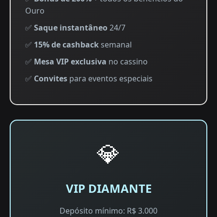
Ouro
✅
Saque instantâneo
24/7
✅
15% de cashback
semanal
✅
Mesa VIP exclusiva
no cassino
✅
Convites
para eventos especiais
💎
VIP DIAMANTE
Depósito mínimo: R$ 3.000