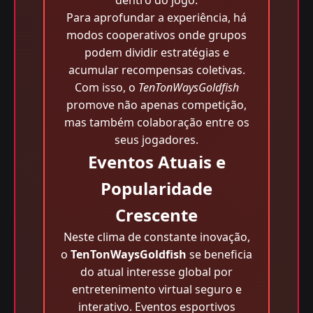
dentro do jogo.
Para aprofundar a experiência, há
modos cooperativos onde grupos
podem dividir estratégias e
acumular recompensas coletivas.
Com isso, o
TenTonWaysGoldfish
promove não apenas competição,
mas também colaboração entre os
seus jogadores.
Eventos Atuais e
Popularidade
Crescente
Neste clima de constante inovação,
o
TenTonWaysGoldfish
se beneficia
do atual interesse global por
entretenimento virtual seguro e
interativo. Eventos esportivos