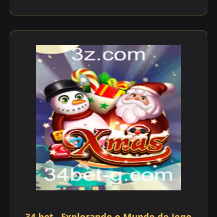
34 bet - Explorando o Mundo do Jogo