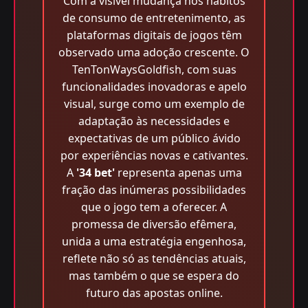
Com a visível mudança nos hábitos
de consumo de entretenimento, as
plataformas digitais de jogos têm
observado uma adoção crescente. O
TenTonWaysGoldfish, com suas
funcionalidades inovadoras e apelo
visual, surge como um exemplo de
adaptação às necessidades e
expectativas de um público ávido
por experiências novas e cativantes.
A
'34 bet'
representa apenas uma
fração das inúmeras possibilidades
que o jogo tem a oferecer. A
promessa de diversão efêmera,
unida a uma estratégia engenhosa,
reflete não só as tendências atuais,
mas também o que se espera do
futuro das apostas online.