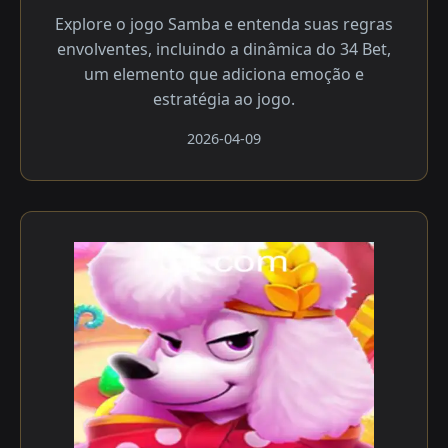
Explore o jogo Samba e entenda suas regras
envolventes, incluindo a dinâmica do 34 Bet,
um elemento que adiciona emoção e
estratégia ao jogo.
2026-04-09