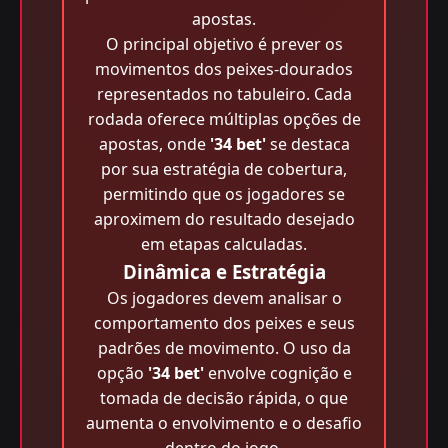
apostas.
O principal objetivo é prever os
movimentos dos peixes-dourados
representados no tabuleiro. Cada
rodada oferece múltiplas opções de
apostas, onde
'34 bet'
se destaca
por sua estratégia de cobertura,
permitindo que os jogadores se
aproximem do resultado desejado
em etapas calculadas.
Dinâmica e Estratégia
Os jogadores devem analisar o
comportamento dos peixes e seus
padrões de movimento. O uso da
opção
'34 bet'
envolve cognição e
tomada de decisão rápida, o que
aumenta o envolvimento e o desafio