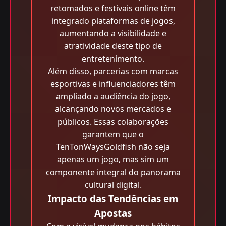
retomados e festivais online têm
integrado plataformas de jogos,
aumentando a visibilidade e
atratividade deste tipo de
entretenimento.
Além disso, parcerias com marcas
esportivas e influenciadores têm
ampliado a audiência do jogo,
alcançando novos mercados e
públicos. Essas colaborações
garantem que o
TenTonWaysGoldfish não seja
apenas um jogo, mas sim um
componente integral do panorama
cultural digital.
Impacto das Tendências em
Apostas