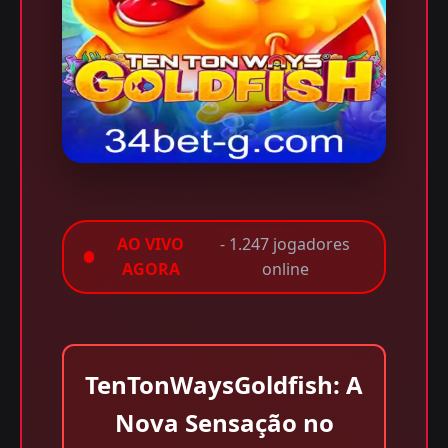
AO VIVO
- 1.247 jogadores
AGORA
online
TenTonWaysGoldfish: A
Nova Sensação no