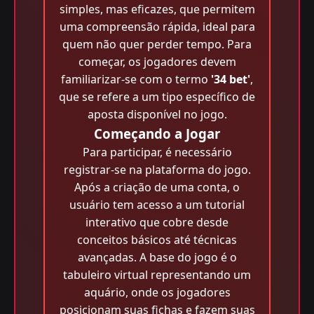
simples, mas eficazes, que permitem
uma compreensão rápida, ideal para
quem não quer perder tempo. Para
começar, os jogadores devem
familiarizar-se com o termo
'34 bet'
,
que se refere a um tipo específico de
aposta disponível no jogo.
Começando a Jogar
Para participar, é necessário
registrar-se na plataforma do jogo.
Após a criação de uma conta, o
usuário tem acesso a um tutorial
interativo que cobre desde
conceitos básicos até técnicas
avançadas. A base do jogo é o
tabuleiro virtual representando um
aquário, onde os jogadores
posicionam suas fichas e fazem suas