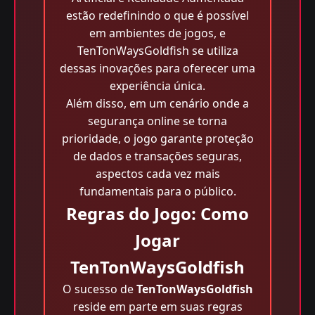
estão redefinindo o que é possível
em ambientes de jogos, e
TenTonWaysGoldfish se utiliza
dessas inovações para oferecer uma
experiência única.
Além disso, em um cenário onde a
segurança online se torna
prioridade, o jogo garante proteção
de dados e transações seguras,
aspectos cada vez mais
fundamentais para o público.
Regras do Jogo: Como
Jogar
TenTonWaysGoldfish
O sucesso de
TenTonWaysGoldfish
reside em parte em suas regras