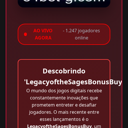
AO VIVO
- 1.247 jogadores
AGORA
online
Descobrindo
'LegacyoftheSagesBonusBuy'
O mundo dos jogos digitais recebe
constantemente inovações que
prometem entreter e desafiar
jogadores. O mais recente entre
esses lançamentos é o
LegacyoftheSagesBonusBuy
, um