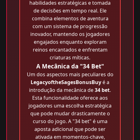
habilidades estratégicas e tomada
de decisões em tempo real. Ele
combina elementos de aventura
com um sistema de progressão
inovador, mantendo os jogadores
engajados enquanto exploram
reinos encantados e enfrentam
criaturas míticas.
A Mecânica da "34 Bet"
Um dos aspectos mais peculiares do
LegacyoftheSagesBonusBuy
é a
introdução da mecânica de
34 bet
.
Esta funcionalidade oferece aos
jogadores uma escolha estratégica
que pode mudar drasticamente o
curso do jogo. A "34 bet" é uma
aposta adicional que pode ser
ativada em momentos-chave,