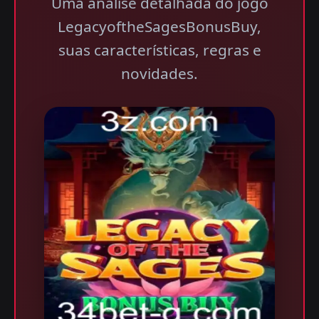
Uma análise detalhada do jogo
LegacyoftheSagesBonusBuy,
suas características, regras e
novidades.