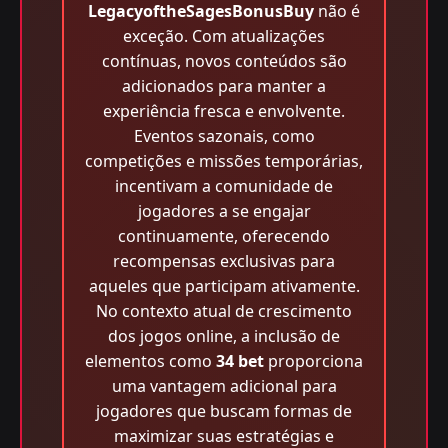
LegacyoftheSagesBonusBuy
não é
exceção. Com atualizações
contínuas, novos conteúdos são
adicionados para manter a
experiência fresca e envolvente.
Eventos sazonais, como
competições e missões temporárias,
incentivam a comunidade de
jogadores a se engajar
continuamente, oferecendo
recompensas exclusivas para
aqueles que participam ativamente.
No contexto atual de crescimento
dos jogos online, a inclusão de
elementos como
34 bet
proporciona
uma vantagem adicional para
jogadores que buscam formas de
maximizar suas estratégias e