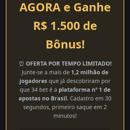
AGORA e Ganhe
R$ 1.500 de
Bônus!
⏰
OFERTA POR TEMPO LIMITADO!
Junte-se a mais de
1,2 milhão de
jogadores
que já descobriram por
que 34 bet é a
plataforma nº 1 de
apostas no Brasil
. Cadastro em 30
segundos, primeiro saque em 2
minutos!