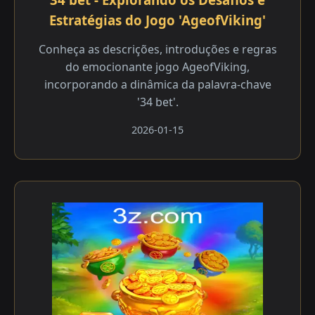
Estratégias do Jogo 'AgeofViking'
Conheça as descrições, introduções e regras
do emocionante jogo AgeofViking,
incorporando a dinâmica da palavra-chave
'34 bet'.
2026-01-15