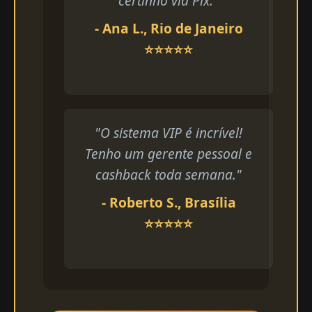
certinho via Pix."
- Ana L., Rio de Janeiro
⭐⭐⭐⭐⭐
"O sistema VIP é incrível!
Tenho um gerente pessoal e
cashback toda semana."
- Roberto S., Brasília
⭐⭐⭐⭐⭐