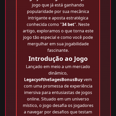
jogo que já está ganhando
popularidade por sua mecânica
intrigante e aposta estratégica
conhecida como "
34 bet
". Neste
artigo, exploramos o que torna este
jogo tão especial e como você pode
mergulhar em sua jogabilidade
fascinante.
Introdução ao Jogo
Lançado em meio a um mercado
dinâmico,
LegacyoftheSagesBonusBuy
vem
com uma promessa de experiência
imersiva para entusiastas de jogos
online. Situado em um universo
místico, o jogo desafia os jogadores
a navegar por desafios que testam