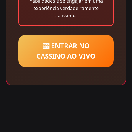
habilidades e se engajar em uma
experiência verdadeiramente
cativante.
🎰 ENTRAR NO
CASSINO AO VIVO