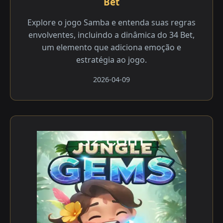
Bet
Explore o jogo Samba e entenda suas regras
envolventes, incluindo a dinâmica do 34 Bet,
um elemento que adiciona emoção e
estratégia ao jogo.
2026-04-09