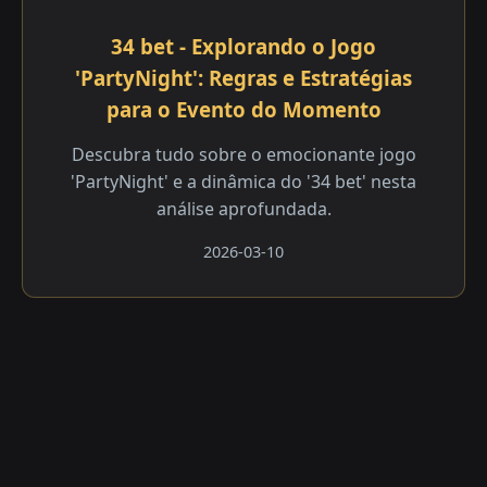
34 bet - Explorando o Jogo
'PartyNight': Regras e Estratégias
para o Evento do Momento
Descubra tudo sobre o emocionante jogo
'PartyNight' e a dinâmica do '34 bet' nesta
análise aprofundada.
2026-03-10