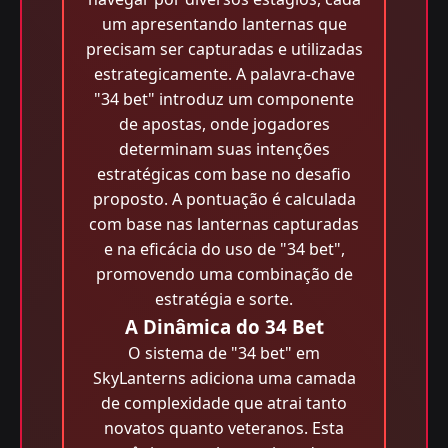
um apresentando lanternas que
precisam ser capturadas e utilizadas
estrategicamente. A palavra-chave
"34 bet" introduz um componente
de apostas, onde jogadores
determinam suas intenções
estratégicas com base no desafio
proposto. A pontuação é calculada
com base nas lanternas capturadas
e na eficácia do uso de "34 bet",
promovendo uma combinação de
estratégia e sorte.
A Dinâmica do 34 Bet
O sistema de "34 bet" em
SkyLanterns adiciona uma camada
de complexidade que atrai tanto
novatos quanto veteranos. Esta