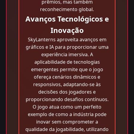
prêmios, mas também
reconhecimento global.
Avanços Tecnológicos e
Inovação
SkyLanterns aproveita avanços em
gráficos e IA para proporcionar uma
experiência imersiva. A
aplicabilidade de tecnologias
emergentes permite que o jogo
ofereça cenários dinâmicos e
responsivos, adaptando-se às
decisões dos jogadores e
proporcionando desafios contínuos.
O jogo atua como um perfeito
exemplo de como a indústria pode
inovar sem comprometer a
qualidade da jogabilidade, utilizando