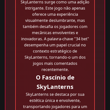
SkyLanterns surge como uma adição
intrigante. Este jogo não apenas
oferece uma experiência
visualmente deslumbrante, mas
também desafia os jogadores com
mecânicas envolventes e
inovadoras. A palavra-chave "34 bet"
desempenha um papel crucial no
contexto estratégico de
SkyLanterns, tornando-o um dos
jogos mais comentados
recentemente.
O Fascínio de
SkyLanterns
SkyLanterns se destaca por sua
estética única e envolvente,
transportando jogadores para um