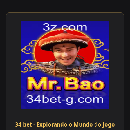
34 bet - Explorando o Mundo do Jogo