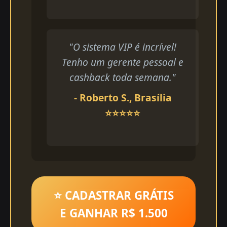
"O sistema VIP é incrível!
Tenho um gerente pessoal e
cashback toda semana."
- Roberto S., Brasília
⭐⭐⭐⭐⭐
⭐ CADASTRAR GRÁTIS
E GANHAR R$ 1.500