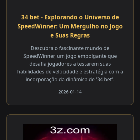
34 bet - Explorando o Universo de
SpeedWinner: Um Mergulho no Jogo
e Suas Regras
Descubra o fascinante mundo de
SpeedWinner, um jogo empolgante que
desafia jogadores a testarem suas
habilidades de velocidade e estratégia com a
incorporação da dinâmica de '34 bet'.
2026-01-14