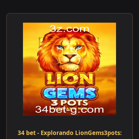
34 bet - Explorando LionGems3pots: