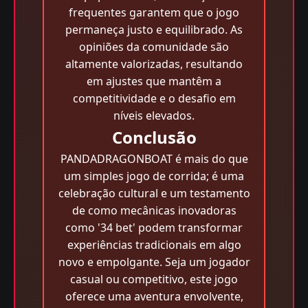
frequentes garantem que o jogo
permaneça justo e equilibrado. As
opiniões da comunidade são
altamente valorizadas, resultando
em ajustes que mantêm a
competitividade e o desafio em
níveis elevados.
Conclusão
PANDADRAGONBOAT é mais do que
um simples jogo de corrida; é uma
celebração cultural e um testamento
de como mecânicas inovadoras
como '34 bet' podem transformar
experiências tradicionais em algo
novo e empolgante. Seja um jogador
casual ou competitivo, este jogo
oferece uma aventura envolvente,