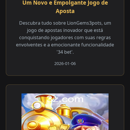
Um Novo e Empolgante Jogo de
Aposta
Descubra tudo sobre LionGems3pots, um
jogo de apostas inovador que está
conquistando jogadores com suas regras
envolventes e a emocionante funcionalidade
'34 bet'.
2026-01-06