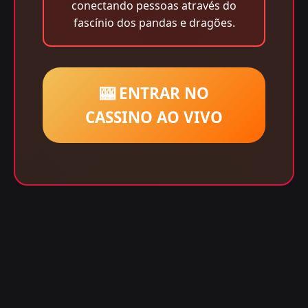
conectando pessoas através do
fascínio dos pandas e dragões.
🎰 ENTRAR NO
CASSINO AO VIVO