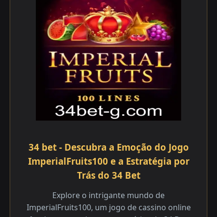
34 bet - Descubra a Emoção do Jogo
ImperialFruits100 e a Estratégia por
Trás do 34 Bet
Explore o intrigante mundo de
ImperialFruits100, um jogo de cassino online