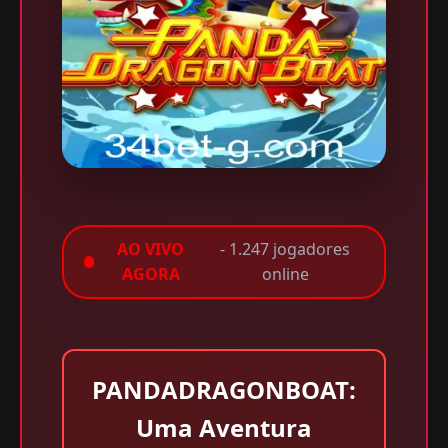
AO VIVO
- 1.247 jogadores
AGORA
online
PANDADRAGONBOAT:
Uma Aventura