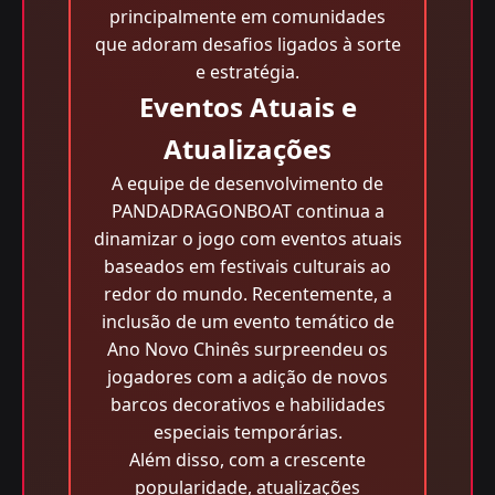
principalmente em comunidades
que adoram desafios ligados à sorte
e estratégia.
Eventos Atuais e
Atualizações
A equipe de desenvolvimento de
PANDADRAGONBOAT continua a
dinamizar o jogo com eventos atuais
baseados em festivais culturais ao
redor do mundo. Recentemente, a
inclusão de um evento temático de
Ano Novo Chinês surpreendeu os
jogadores com a adição de novos
barcos decorativos e habilidades
especiais temporárias.
Além disso, com a crescente
popularidade, atualizações