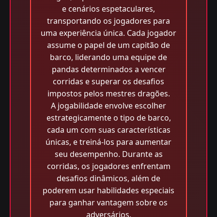
e cenários espetaculares,
transportando os jogadores para
uma experiência única. Cada jogador
assume o papel de um capitão de
barco, liderando uma equipe de
pandas determinados a vencer
corridas e superar os desafios
impostos pelos mestres dragões.
A jogabilidade envolve escolher
estrategicamente o tipo de barco,
cada um com suas características
únicas, e treiná-los para aumentar
seu desempenho. Durante as
corridas, os jogadores enfrentam
desafios dinâmicos, além de
poderem usar habilidades especiais
para ganhar vantagem sobre os
adversários.