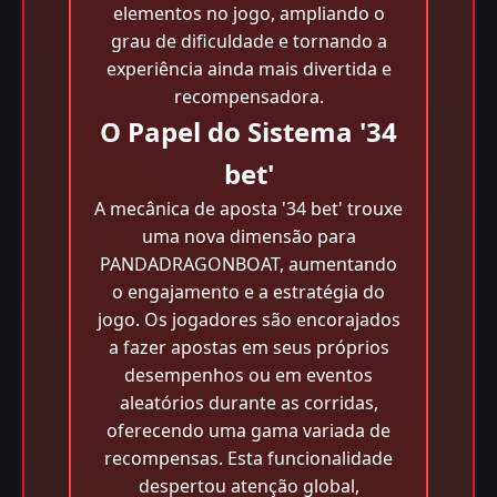
elementos no jogo, ampliando o
grau de dificuldade e tornando a
experiência ainda mais divertida e
recompensadora.
O Papel do Sistema '34
bet'
A mecânica de aposta '34 bet' trouxe
uma nova dimensão para
PANDADRAGONBOAT, aumentando
o engajamento e a estratégia do
jogo. Os jogadores são encorajados
a fazer apostas em seus próprios
desempenhos ou em eventos
aleatórios durante as corridas,
oferecendo uma gama variada de
recompensas. Esta funcionalidade
despertou atenção global,