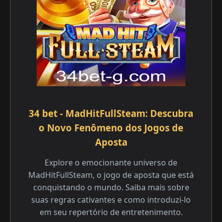
34 bet - MadHitFullSteam: Descubra
o Novo Fenômeno dos Jogos de
Aposta
Explore o emocionante universo de
MadHitFullSteam, o jogo de aposta que está
conquistando o mundo. Saiba mais sobre
suas regras cativantes e como introduzi-lo
em seu repertório de entretenimento.