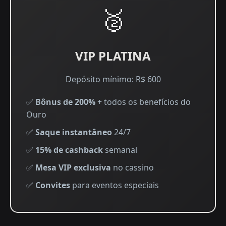
🥈
VIP PLATINA
Depósito mínimo: R$ 600
✅
Bônus de 200%
+ todos os benefícios do
Ouro
✅
Saque instantâneo
24/7
✅
15% de cashback
semanal
✅
Mesa VIP exclusiva
no cassino
✅
Convites
para eventos especiais