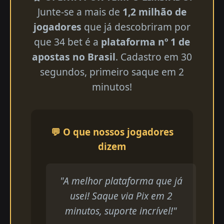
Junte-se a mais de
1,2 milhão de
jogadores
que já descobriram por
que 34 bet é a
plataforma nº 1 de
apostas no Brasil
. Cadastro em 30
segundos, primeiro saque em 2
minutos!
💬 O que nossos jogadores
dizem
"A melhor plataforma que já
usei! Saque via Pix em 2
minutos, suporte incrível!"