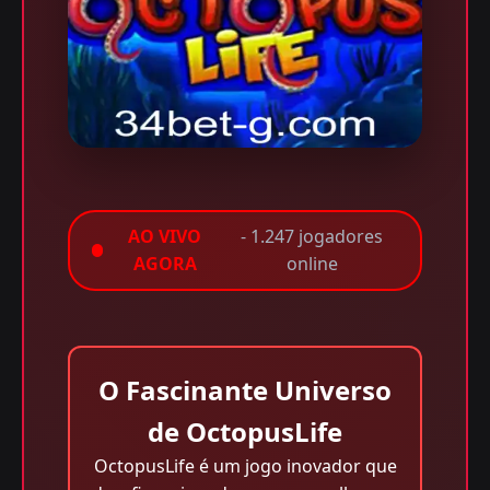
AO VIVO
- 1.247 jogadores
AGORA
online
O Fascinante Universo
de OctopusLife
OctopusLife é um jogo inovador que