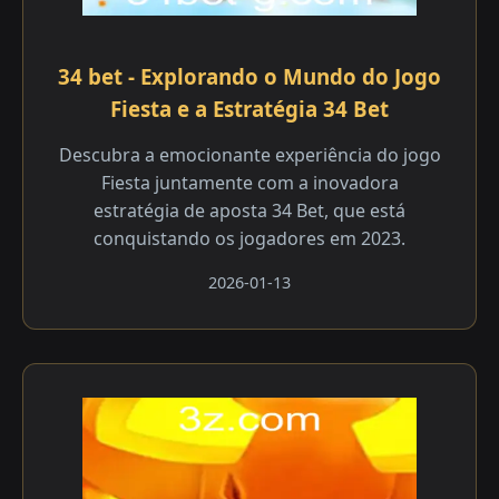
34 bet - Explorando o Mundo do Jogo
Fiesta e a Estratégia 34 Bet
Descubra a emocionante experiência do jogo
Fiesta juntamente com a inovadora
estratégia de aposta 34 Bet, que está
conquistando os jogadores em 2023.
2026-01-13