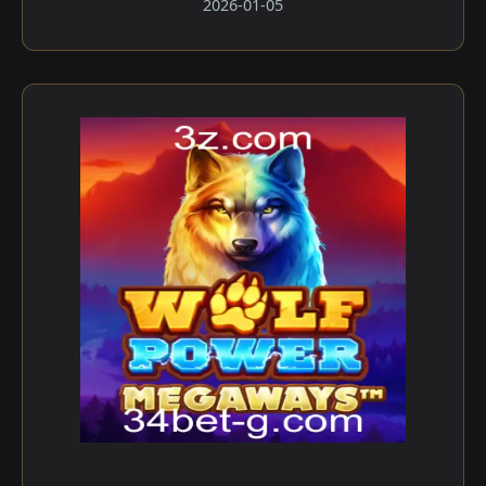
2026-01-05