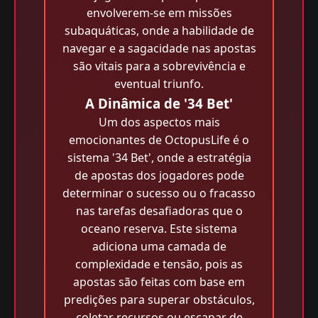
envolverem-se em missões
subaquáticas, onde a habilidade de
navegar e a sagacidade nas apostas
são vitais para a sobrevivência e
eventual triunfo.
A Dinâmica de '34 Bet'
Um dos aspectos mais
emocionantes de OctopusLife é o
sistema '34 Bet', onde a estratégia
de apostas dos jogadores pode
determinar o sucesso ou o fracasso
nas tarefas desafiadoras que o
oceano reserva. Este sistema
adiciona uma camada de
complexidade e tensão, pois as
apostas são feitas com base em
predições para superar obstáculos,
coletar recursos ou escapar de