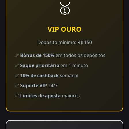
🥇
VIP OURO
Depósito mínimo: R$ 150
✅
Bônus de 150%
em todos os depósitos
✅
Saque prioritário
em 1 minuto
✅
10% de cashback
semanal
✅
Suporte VIP
24/7
✅
Limites de aposta
maiores