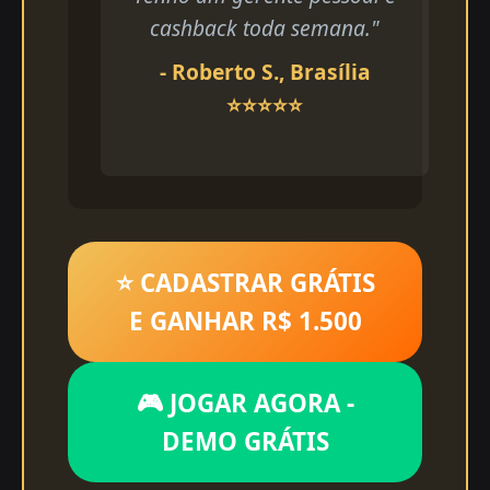
cashback toda semana."
- Roberto S., Brasília
⭐⭐⭐⭐⭐
⭐ CADASTRAR GRÁTIS
E GANHAR R$ 1.500
🎮 JOGAR AGORA -
DEMO GRÁTIS