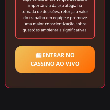
importância da estratégia na
tomada de decisões, reforça o valor
do trabalho em equipe e promove
uma maior conscientização sobre
questões ambientais significativas.
🎰 ENTRAR NO
CASSINO AO VIVO