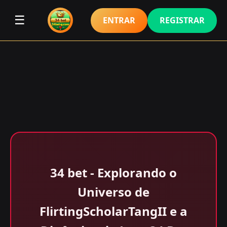
☰
ENTRAR
REGISTRAR
34 bet - Explorando o
Universo de
FlirtingScholarTangII e a