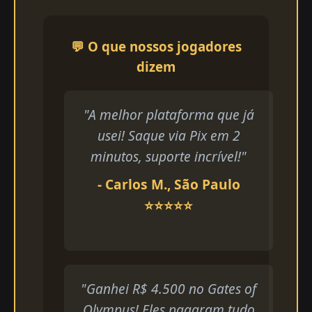
💬 O que nossos jogadores
dizem
"A melhor plataforma que já
usei! Saque via Pix em 2
minutos, suporte incrível!"
- Carlos M., São Paulo
⭐⭐⭐⭐⭐
"Ganhei R$ 4.500 no Gates of
Olympus! Eles pagaram tudo