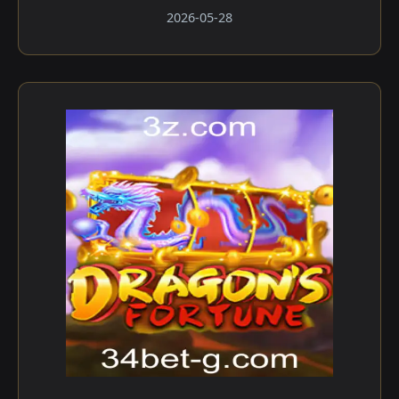
2026-05-28