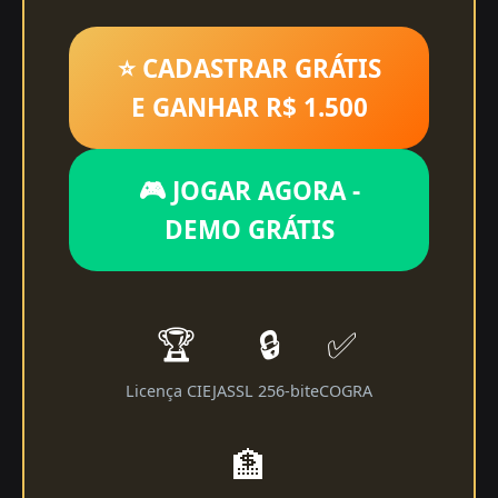
⭐ CADASTRAR GRÁTIS
E GANHAR R$ 1.500
🎮 JOGAR AGORA -
DEMO GRÁTIS
🏆
🔒
✅
Licença CIEJA
SSL 256-bit
eCOGRA
🏦