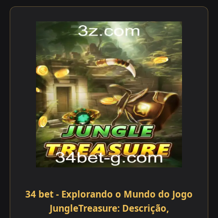
34 bet - Explorando o Mundo do Jogo
JungleTreasure: Descrição,