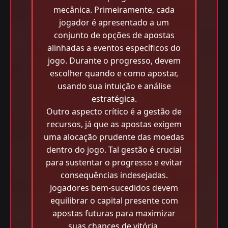
mecânica. Primeiramente, cada
jogador é apresentado a um
conjunto de opções de apostas
alinhadas a eventos específicos do
jogo. Durante o progresso, devem
escolher quando e como apostar,
usando sua intuição e análise
estratégica.
Outro aspecto crítico é a gestão de
recursos, já que as apostas exigem
uma alocação prudente das moedas
dentro do jogo. Tal gestão é crucial
para sustentar o progresso e evitar
consequências indesejadas.
Jogadores bem-sucedidos devem
equilibrar o capital presente com
apostas futuras para maximizar
suas chances de vitória.