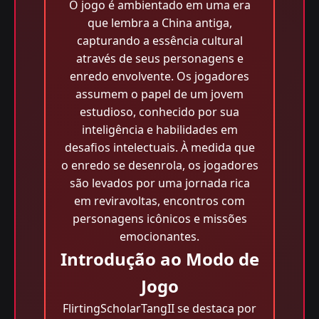
O jogo é ambientado em uma era
que lembra a China antiga,
capturando a essência cultural
através de seus personagens e
enredo envolvente. Os jogadores
assumem o papel de um jovem
estudioso, conhecido por sua
inteligência e habilidades em
desafios intelectuais. À medida que
o enredo se desenrola, os jogadores
são levados por uma jornada rica
em reviravoltas, encontros com
personagens icônicos e missões
emocionantes.
Introdução ao Modo de
Jogo
FlirtingScholarTangII se destaca por