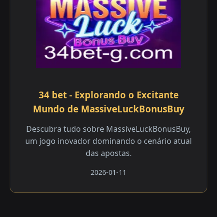
34 bet - Explorando o Excitante
Mundo de MassiveLuckBonusBuy
Descubra tudo sobre MassiveLuckBonusBuy,
um jogo inovador dominando o cenário atual
das apostas.
2026-01-11