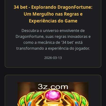
34 bet - Explorando DragonFortune:
Um Mergulho nas Regras e
Experiências do Game
Descubra o universo envolvente de
DragonFortune, suas regras inovadoras e
como a mecânica de '34 bet' está
transformando a experiência do jogador.
2026-03-13