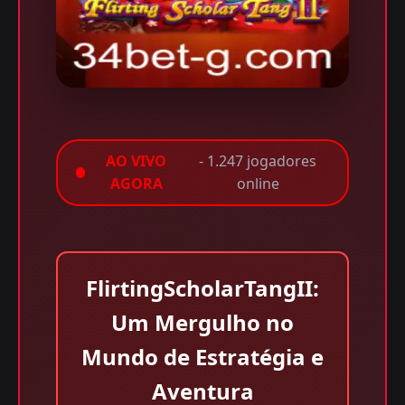
AO VIVO
- 1.247 jogadores
AGORA
online
FlirtingScholarTangII:
Um Mergulho no
Mundo de Estratégia e
Aventura