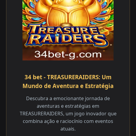
34 bet - TREASURERAIDERS: Um
Mundo de Aventura e Estratégia
Descubra a emocionante jornada de
aventuras e estratégias em
TREASURERAIDERS, um jogo inovador que
combina ação e raciocínio com eventos
atuais.