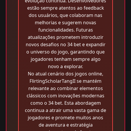
evolução contínua. Desenvolvedores
estão sempre atentos ao feedback
dos usuários, que colaboram nas
melhorias e sugerem novas
funcionalidades. Futuras
atualizações prometem introduzir
novos desafios no 34 bet e expandir
o universo do jogo, garantindo que
jogadores tenham sempre algo
novo a explorar.
No atual cenário dos jogos online,
FlirtingScholarTangII se mantém
relevante ao combinar elementos
clássicos com inovações modernas
como o 34 bet. Esta abordagem
continua a atrair uma vasta gama de
jogadores e promete muitos anos
de aventura e estratégia