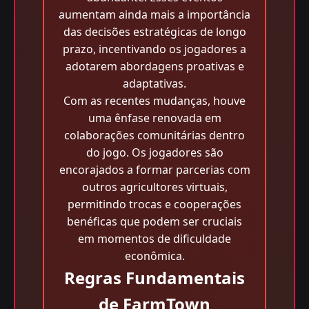
aumentam ainda mais a importância
das decisões estratégicas de longo
prazo, incentivando os jogadores a
adotarem abordagens proativas e
adaptativas.
Com as recentes mudanças, houve
uma ênfase renovada em
colaborações comunitárias dentro
do jogo. Os jogadores são
encorajados a formar parcerias com
outros agricultores virtuais,
permitindo trocas e cooperações
benéficas que podem ser cruciais
em momentos de dificuldade
econômica.
Regras Fundamentais
de FarmTown