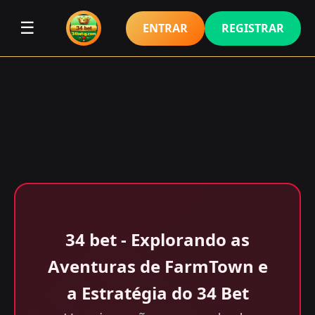
☰
ENTRAR
REGISTRAR
34 bet - Explorando as
Aventuras de FarmTown e
a Estratégia do 34 Bet