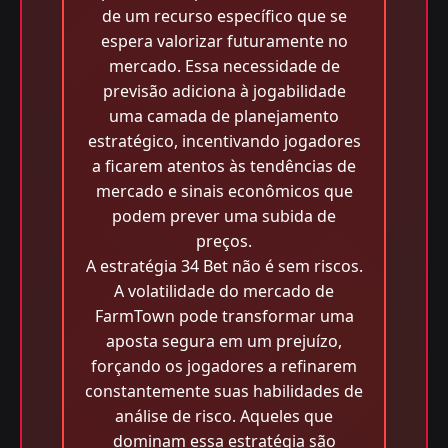
de um recurso específico que se
espera valorizar futuramente no
mercado. Essa necessidade de
previsão adiciona à jogabilidade
uma camada de planejamento
estratégico, incentivando jogadores
a ficarem atentos às tendências de
mercado e sinais econômicos que
podem prever uma subida de
preços.
A estratégia 34 Bet não é sem riscos.
A volatilidade do mercado de
FarmTown pode transformar uma
aposta segura em um prejuízo,
forçando os jogadores a refinarem
constantemente suas habilidades de
análise de risco. Aqueles que
dominam essa estratégia são