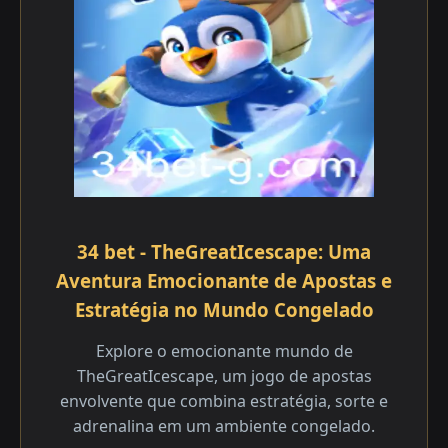
34 bet - TheGreatIcescape: Uma
Aventura Emocionante de Apostas e
Estratégia no Mundo Congelado
Explore o emocionante mundo de
TheGreatIcescape, um jogo de apostas
envolvente que combina estratégia, sorte e
adrenalina em um ambiente congelado.