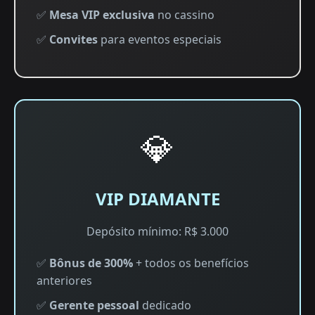
✅
Mesa VIP exclusiva
no cassino
✅
Convites
para eventos especiais
💎
VIP DIAMANTE
Depósito mínimo: R$ 3.000
✅
Bônus de 300%
+ todos os benefícios
anteriores
✅
Gerente pessoal
dedicado