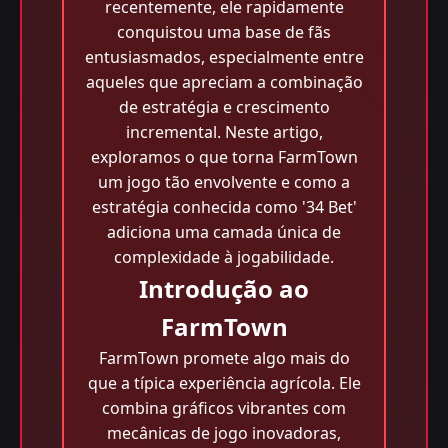
recentemente, ele rapidamente
conquistou uma base de fãs
entusiasmados, especialmente entre
aqueles que apreciam a combinação
de estratégia e crescimento
incremental. Neste artigo,
exploramos o que torna FarmTown
um jogo tão envolvente e como a
estratégia conhecida como '34 Bet'
adiciona uma camada única de
complexidade à jogabilidade.
Introdução ao
FarmTown
FarmTown promete algo mais do
que a típica experiência agrícola. Ele
combina gráficos vibrantes com
mecânicas de jogo inovadoras,