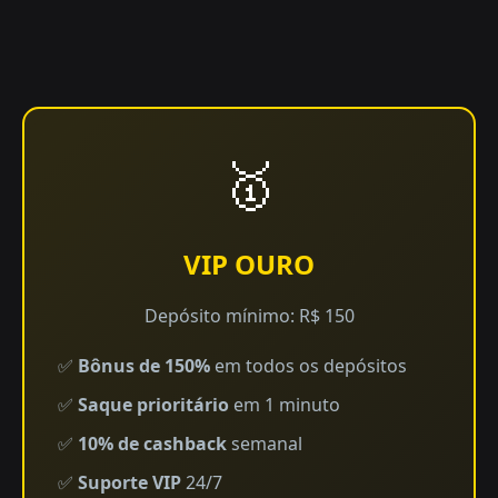
🥇
VIP OURO
Depósito mínimo: R$ 150
✅
Bônus de 150%
em todos os depósitos
✅
Saque prioritário
em 1 minuto
✅
10% de cashback
semanal
✅
Suporte VIP
24/7