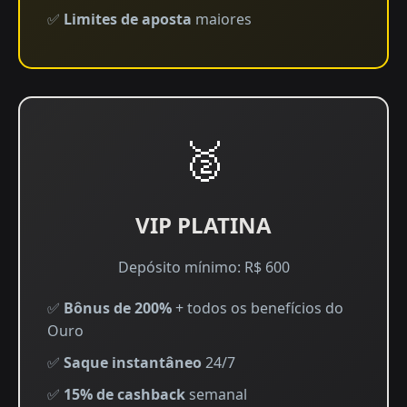
✅
Limites de aposta
maiores
🥈
VIP PLATINA
Depósito mínimo: R$ 600
✅
Bônus de 200%
+ todos os benefícios do
Ouro
✅
Saque instantâneo
24/7
✅
15% de cashback
semanal