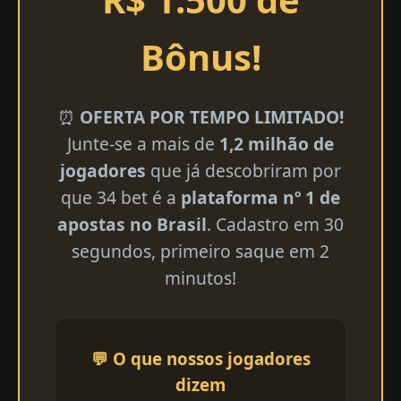
Bônus!
⏰
OFERTA POR TEMPO LIMITADO!
Junte-se a mais de
1,2 milhão de
jogadores
que já descobriram por
que 34 bet é a
plataforma nº 1 de
apostas no Brasil
. Cadastro em 30
segundos, primeiro saque em 2
minutos!
💬 O que nossos jogadores
dizem