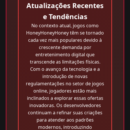
Atualizações Recentes
e Tendências
No contexto atual, jogos como
HoneyHoneyHoney têm se tornado
cada vez mais populares devido à
crescente demanda por
entretenimento digital que
transcende as limitações físicas.
Com o avanço da tecnologia e a
introdução de novas
regulamentações no setor de jogos
online, jogadores estão mais
inclinados a explorar essas ofertas
inovadoras. Os desenvolvedores
continuam a refinar suas criações
para atender aos padrões
modernos, introduzindo