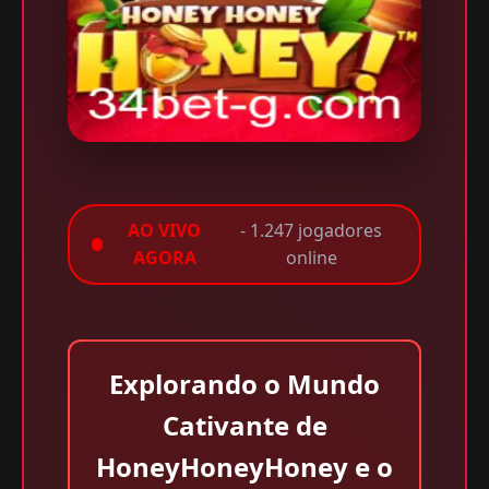
AO VIVO
- 1.247 jogadores
AGORA
online
Explorando o Mundo
Cativante de
HoneyHoneyHoney e o