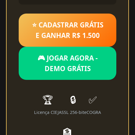
⭐ CADASTRAR GRÁTIS
E GANHAR R$ 1.500
🎮 JOGAR AGORA -
DEMO GRÁTIS
🏆
🔒
✅
Licença CIEJA
SSL 256-bit
eCOGRA
🏦