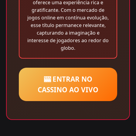
oferece uma experiência rica e
gratificante. Com o mercado de
jogos online em contínua evolução,
esse título permanece relevante,
capturando a imaginação e
interesse de jogadores ao redor do
globo.
🎰 ENTRAR NO
CASSINO AO VIVO