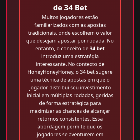
de 34 Bet
Muitos jogadores estão
familiarizados com as apostas
tradicionais, onde escolhem o valor
que desejam apostar por rodada. No
entanto, o conceito de
34 bet
introduz uma estratégia
interessante. No contexto de
HoneyHoneyHoney, o 34 bet sugere
uma técnica de apostas em que o
jogador distribui seu investimento
inicial em múltiplas rodadas, geridas
de forma estratégica para
maximizar as chances de alcançar
retornos consistentes. Essa
abordagem permite que os
jogadores se aventurem em