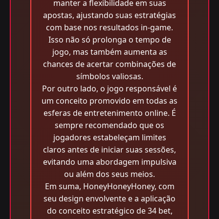
manter a flexibilidade em suas
apostas, ajustando suas estratégias
com base nos resultados in-game.
Isso não só prolonga o tempo de
jogo, mas também aumenta as
chances de acertar combinações de
símbolos valiosas.
Por outro lado, o jogo responsável é
um conceito promovido em todas as
esferas de entretenimento online. É
sempre recomendado que os
jogadores estabeleçam limites
claros antes de iniciar suas sessões,
evitando uma abordagem impulsiva
ou além dos seus meios.
Em suma, HoneyHoneyHoney, com
seu design envolvente e a aplicação
do conceito estratégico de 34 bet,