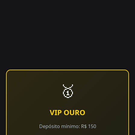
🥇
VIP OURO
Depósito mínimo: R$ 150