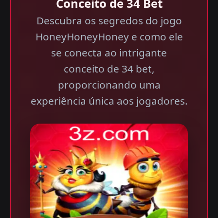
Conceito de 34 Bet
Descubra os segredos do jogo
HoneyHoneyHoney e como ele
se conecta ao intrigante
conceito de 34 bet,
proporcionando uma
experiência única aos jogadores.