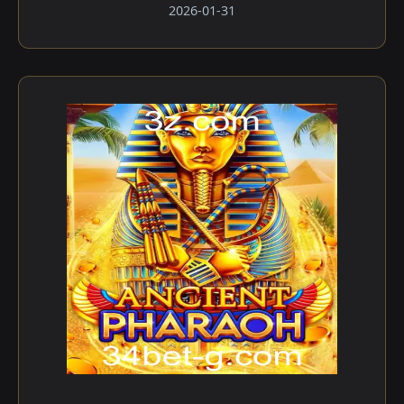
2026-01-31