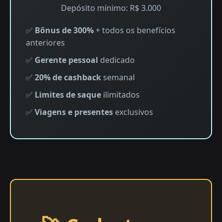
Depósito mínimo: R$ 3.000
✅
Bônus de 300%
+ todos os benefícios
anteriores
✅
Gerente pessoal
dedicado
✅
20% de cashback
semanal
✅
Limites de saque
ilimitados
✅
Viagens e presentes
exclusivos