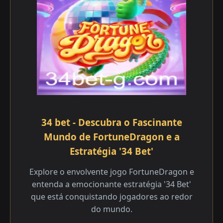
34 bet - Descubra o Fascinante
Mundo de FortuneDragon e a
Estratégia '34 Bet'
Explore o envolvente jogo FortuneDragon e
entenda a emocionante estratégia '34 Bet'
que está conquistando jogadores ao redor
do mundo.