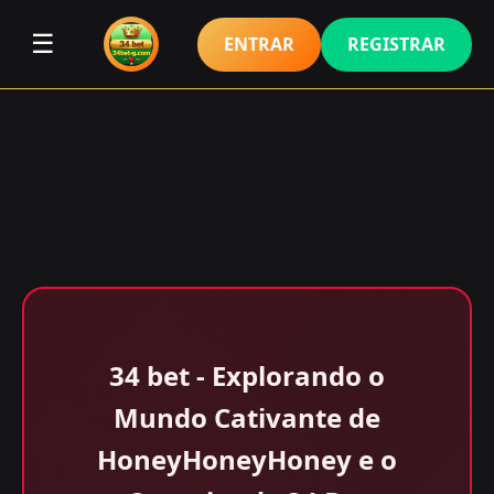
☰
ENTRAR
REGISTRAR
34 bet - Explorando o
Mundo Cativante de
HoneyHoneyHoney e o